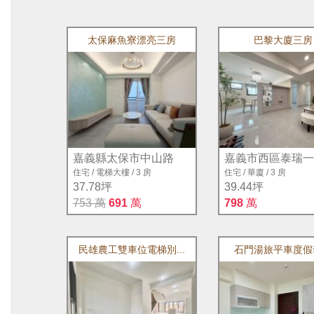
太保麻魚寮漂亮三房
巴黎大廈三房
嘉義縣太保市中山路
嘉義市西區泰瑞一
住宅
/
電梯大樓
/
3 房
住宅
/
華廈
/
3 房
37.78坪
39.44坪
753 萬
691
萬
798
萬
民雄農工雙車位電梯別...
石門湯旅平車度假