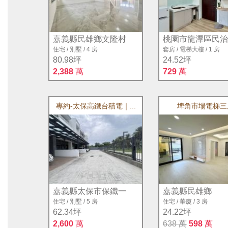
嘉義縣民雄鄉文隆村
桃園市龍潭區民治
住宅
/
別墅
/
4 房
套房
/
電梯大樓
/
1 房
80.98坪
24.52坪
2,388
萬
729
萬
專約-太保高鐵台積電｜...
埤角市場電梯三
嘉義縣太保市保鐵一
嘉義縣民雄鄉
住宅
/
別墅
/
5 房
住宅
/
華廈
/
3 房
62.34坪
24.22坪
2,600
萬
638 萬
598
萬