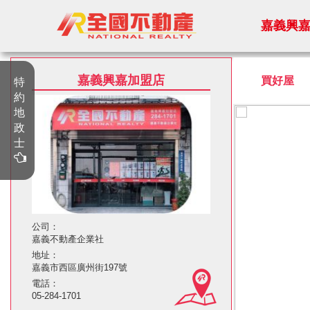
嘉義興
地政相關服務諮詢
嘉義興嘉加盟店
買好屋
特
約
蔡文宗地政士聯盟所
地
05-2853866
政
士
正和地政士聯盟事務所
06-2973388
公司：
嘉義不動產企業社
地址：
嘉義市西區廣州街197號
電話：
05-284-1701