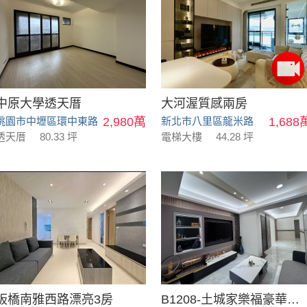
中原大學透天厝
大河渥質感兩房
桃園市中壢區環中東路
2,980萬
新北市八里區龍米路
1,688
透天厝
80.33 坪
電梯大樓
44.28 坪
板橋南雅西路漂亮3房
B1208-土城家樂福豪華美寓