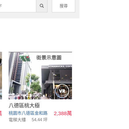
搜尋
八德區桃大極
萬
桃園市八德區金和路
2,388萬
電梯大樓
54.44 坪