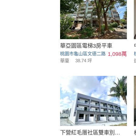
華亞園區電梯3房平車
桃園市龜山區文德二路
1,098萬
華廈
38.74 坪
下營紅毛厝社區雙車別墅_B18