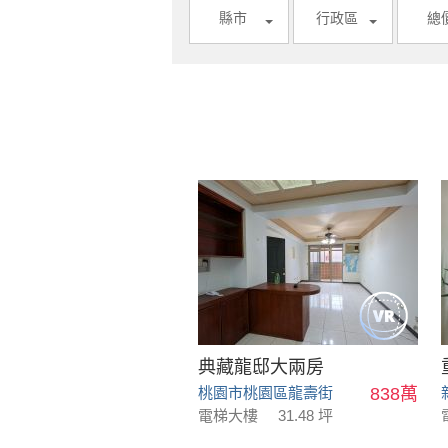
縣市
行政區
總
典藏龍邸大兩房
桃園市桃園區龍壽街
838萬
電梯大樓
31.48 坪