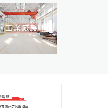
屏東潮州店歡慶開幕！