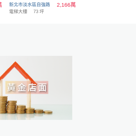
萬
新北市淡水區自強路
2,166萬
電梯大樓
73 坪