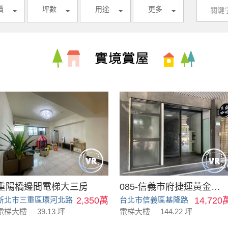
價
坪數
用途
更多
重陽橋邊間電梯大三房
085-信義市府捷運黃金店面
新北市三重區環河北路
2,350萬
台北市信義區基隆路
14,720
電梯大樓
39.13 坪
電梯大樓
144.22 坪