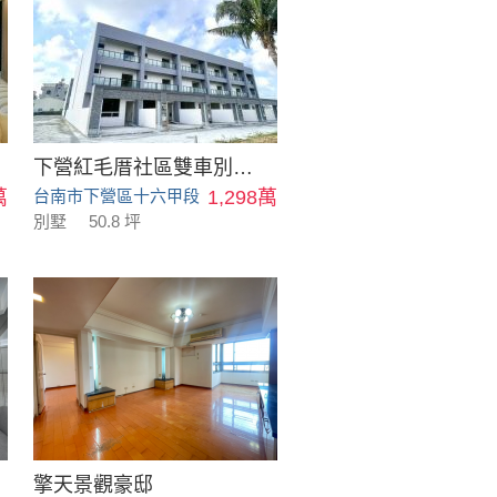
下營紅毛厝社區雙車別墅_B19
萬
台南市下營區十六甲段
1,298萬
別墅
50.8 坪
擎天景觀豪邸