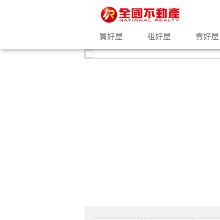
買好屋
租好屋
賣好屋