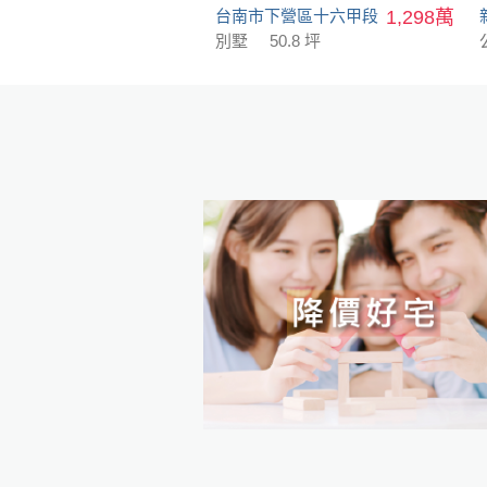
台南市下營區十六甲段
1,298萬
別墅
50.8 坪