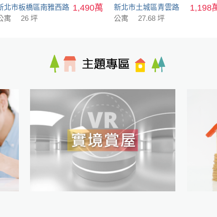
新北市板橋區南雅西路
1,490萬
新北市土城區青雲路
1,198
公寓
26 坪
公寓
27.68 坪