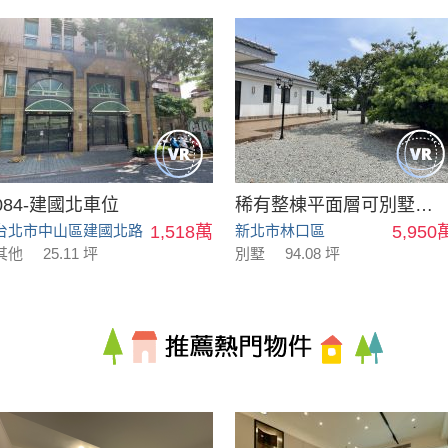
084-建國北車位
稀有整棟平面層可別墅可會館
台北市中山區建國北路
1,518萬
新北市林口區
5,950
其他
25.11 坪
別墅
94.08 坪