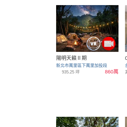
陽明天籟Ⅱ期
新北市萬里區下萬里加投段
860萬
935.25 坪