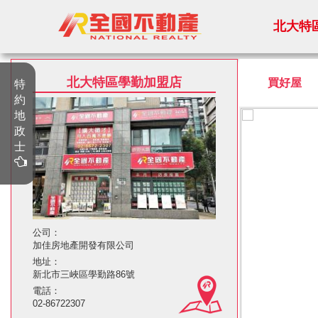
北大特
地政相關服務諮詢
北大特區學勤加盟店
買好屋
特
約
佳昌地政士聯盟事務所
地
02-23618811
政
士
道明地政士聯盟事務所
02-25502366
文鼎地政士聯盟事務所
02-25060199
公司：
加佳房地產開發有限公司
黃瑞玉地政士聯盟事務所
地址：
新北市三峽區學勤路86號
02-25786536
電話：
02-86722307
晟信地政士聯盟事務所