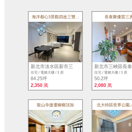
02-86664397
海洋都心3景觀四改三雙...
長泰聚優質三
瑞紳地政士聯盟事務所
02-29267577
易昇地政士聯盟事務所
02-22422405
浩揚地政士聯盟事務所
新北市淡水區新市三
新北市三峽區長泰
住宅
/
電梯大樓
/
3 房
住宅
/
電梯大樓
/
3 房
02-22475598
84.25坪
50.2坪
2,350
萬
2,080
萬
昱森地政士聯盟事務所
02-82619138
龍山寺捷運柳鄉頂加
北大特區世界公園／超
正業地政士聯盟事務所
02-22702368
迦南地政士聯盟事務所