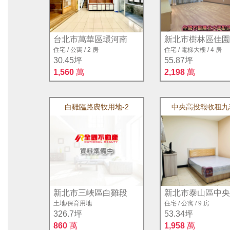
02-86715688
王琪地政士聯盟事務所
台北市萬華區環河南
新北市樹林區佳園
住宅
/
公寓
/
2 房
住宅
/
電梯大樓
/
4 房
02-89811105
30.45坪
55.87坪
1,560
萬
2,198
萬
通瀛地政士聯盟事務所
02-29770420
白雞臨路農牧用地-2
中央高投報收租九
胡玉芬地政士聯盟事務所
02-22779656
立鼎地政士聯盟事務所
02-2506019
璟富地政士聯盟事務所
新北市三峽區白雞段
新北市泰山區中央
土地
/
保育用地
住宅
/
公寓
/
9 房
02-26260388
326.7坪
53.34坪
860
萬
1,958
萬