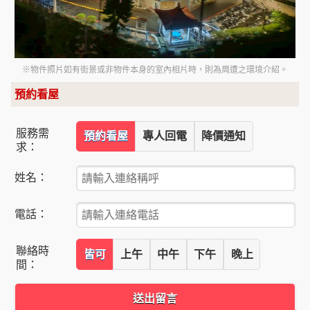
※物件照片如有街景或非物件本身的室內相片時，則為周遭之環境介紹。
預約看屋
服務需
預約看屋
專人回電
降價通知
求：
姓名：
電話：
聯絡時
皆可
上午
中午
下午
晚上
間：
送出留言