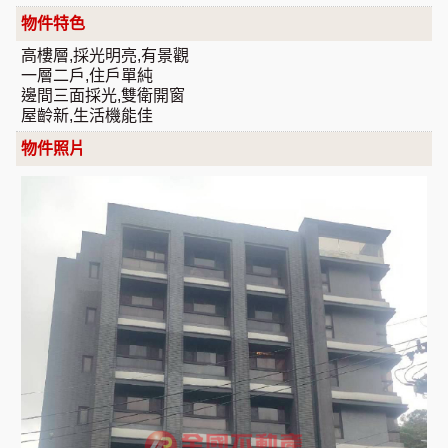
物件特色
高樓層,採光明亮,有景觀
一層二戶,住戶單純
邊間三面採光,雙衛開窗
屋齡新,生活機能佳
物件照片