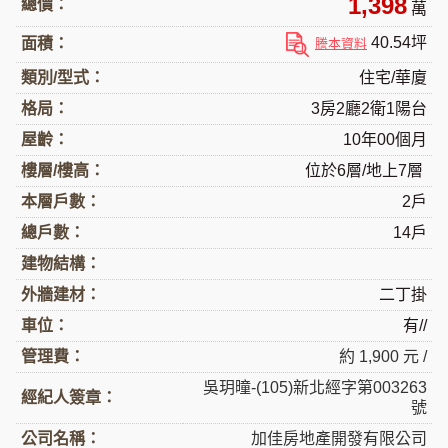
1,398
總價：
萬
40.54坪
面積：
謄本資料
類別/型式：
住宅/華廈
格局：
3房2廳2衛1陽台
屋齡：
10年00個月
樓層/樓高：
位於6層/地上7層
本層戶數：
2戶
總戶數：
14戶
建物結構：
外牆建材：
二丁掛
車位：
有//
管理費：
約 1,900 元 /
吳玥曈-(105)新北經字第003263
經紀人簽章：
號
公司名稱：
加佳房地產開發有限公司