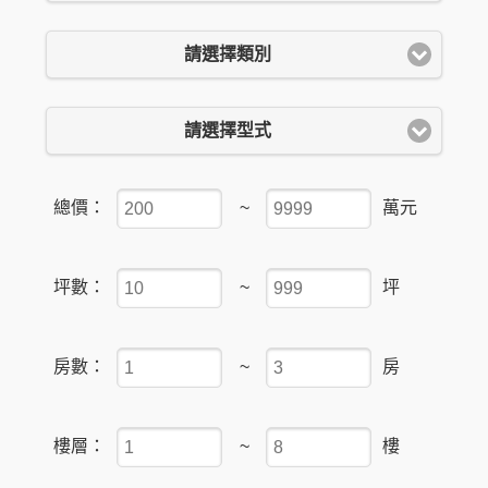
請選擇類別
請選擇型式
總價：
~
萬元
坪數：
~
坪
房數：
~
房
樓層：
~
樓