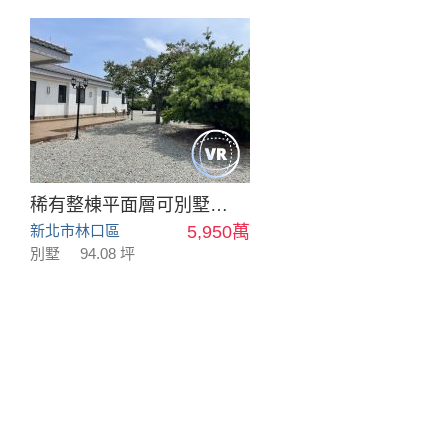
稀有整棟平面層可別墅可會館
新北市林口區
5,950萬
別墅
94.08 坪