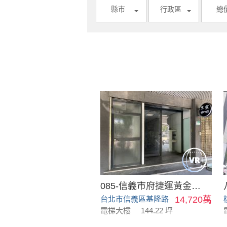
縣市
行政區
總
085-信義市府捷運黃金店面
台北市信義區基隆路
14,720萬
電梯大樓
144.22 坪