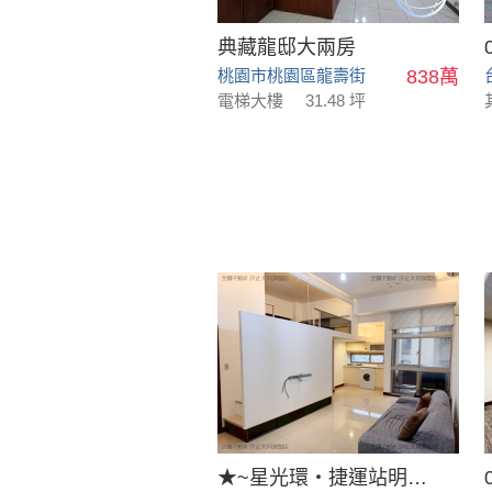
典藏龍邸大兩房
桃園市桃園區龍壽街
838萬
電梯大樓
31.48 坪
★~星光環‧捷運站明星學區採光兩房車~★