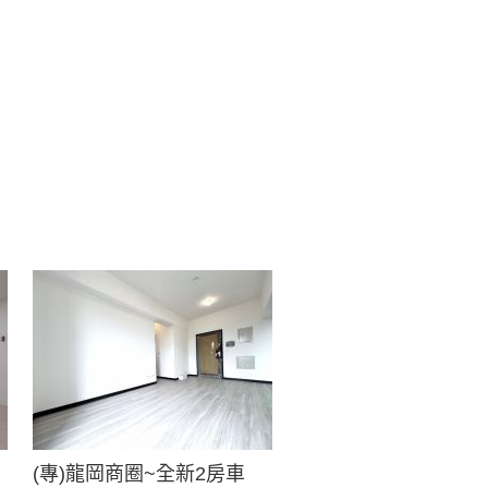
(專)龍岡商圈~全新2房車