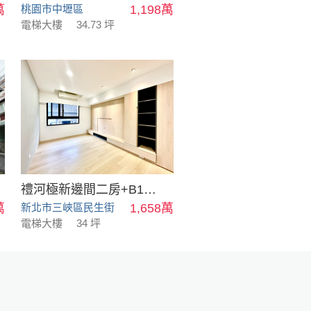
萬
桃園市中壢區
1,198萬
電梯大樓
34.73 坪
禮河極新邊間二房+B1平車
萬
新北市三峽區民生街
1,658萬
電梯大樓
34 坪