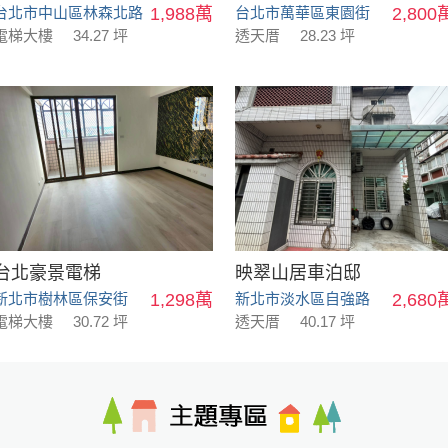
台北市中山區林森北路
1,988萬
台北市萬華區東園街
2,800
電梯大樓
34.27 坪
透天厝
28.23 坪
台北豪景電梯
映翠山居車泊邸
新北市樹林區保安街
1,298萬
新北市淡水區自強路
2,680
電梯大樓
30.72 坪
透天厝
40.17 坪