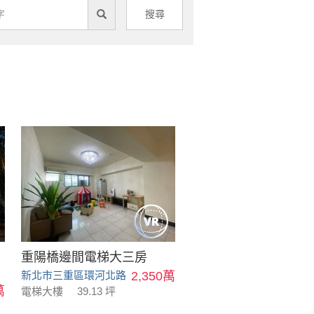
搜尋
重陽橋邊間電梯大三房
新北市三重區環河北路
2,350萬
萬
電梯大樓
39.13 坪