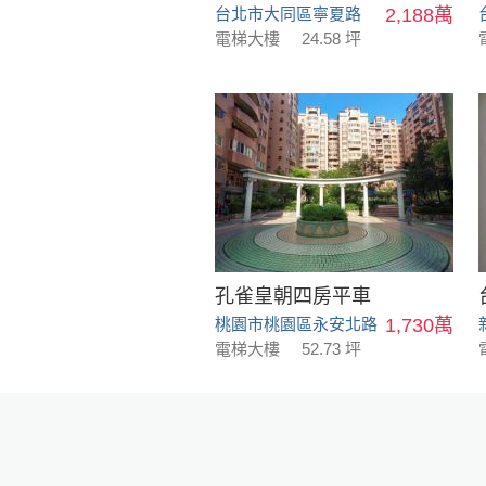
台北市大同區寧夏路
2,188萬
電梯大樓
24.58 坪
孔雀皇朝四房平車
桃園市桃園區永安北路
1,730萬
電梯大樓
52.73 坪