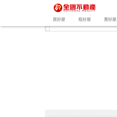
買好屋
租好屋
賣好屋