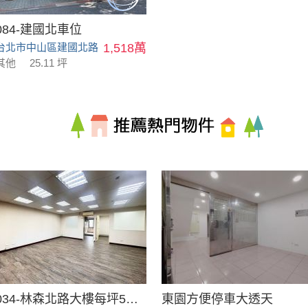
084-建國北車位
台北市中山區建國北路
1,518萬
其他
25.11 坪
034-林森北路大樓每坪58萬
東園方便停車大透天