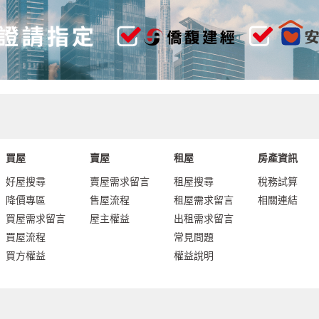
買屋
賣屋
租屋
房產資訊
好屋搜尋
賣屋需求留言
租屋搜尋
稅務試算
降價專區
售屋流程
租屋需求留言
相關連結
買屋需求留言
屋主權益
出租需求留言
買屋流程
常見問題
買方權益
權益說明