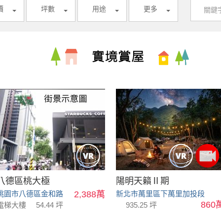
價
坪數
用途
更多
八德區桃大極
陽明天籟Ⅱ期
桃園市八德區金和路
2,388萬
新北市萬里區下萬里加投段
860
電梯大樓
54.44 坪
935.25 坪