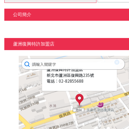
公司簡介
蘆洲復興特許加盟店