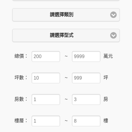
請選擇類別
請選擇型式
總價：
~
萬元
坪數：
~
坪
房數：
~
房
樓層：
~
樓