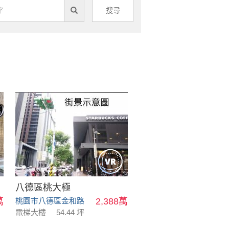
搜尋
八德區桃大極
萬
桃園市八德區金和路
2,388萬
電梯大樓
54.44 坪