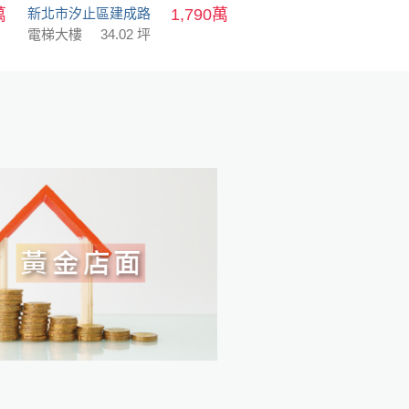
萬
新北市汐止區建成路
1,790萬
電梯大樓
34.02 坪