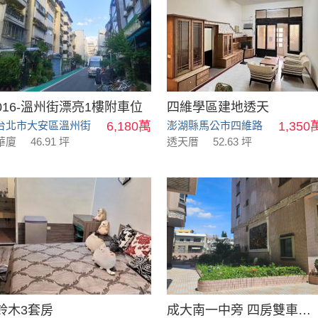
016-溫州街漂亮1樓附車位
四維學區建地透天
台北市大安區溫州街
6,180萬
澎湖縣馬公市四維路
1,350
華廈
46.91 坪
透天厝
52.63 坪
鈴木3套房
成大南一中旁 四房雙車大坪數社區華廈