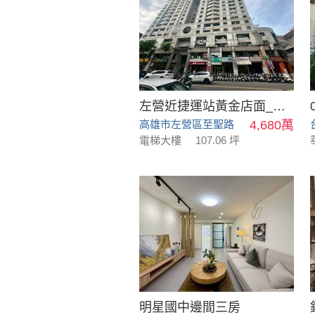
左營近捷運站黃金店面_1~4樓
高雄市左營區至聖路
4,680萬
電梯大樓
107.06 坪
明星國中邊間三房