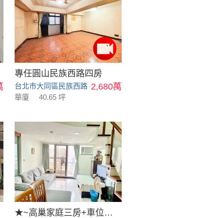
專任圓山民族西路四房
萬
台北市大同區民族西路
2,680萬
華廈
40.65 坪
★~高巢家庭三房+車位~★