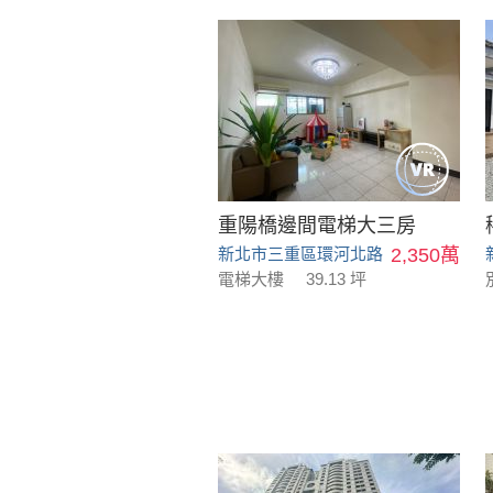
重陽橋邊間電梯大三房
新北市三重區環河北路
2,350萬
電梯大樓
39.13 坪