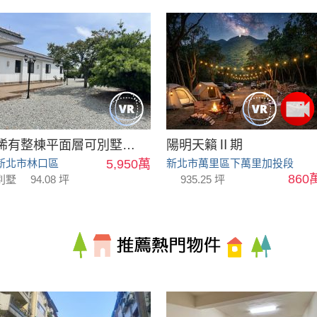
稀有整棟平面層可別墅可會館
陽明天籟Ⅱ期
新北市林口區
5,950萬
新北市萬里區下萬里加投段
860
別墅
94.08 坪
935.25 坪