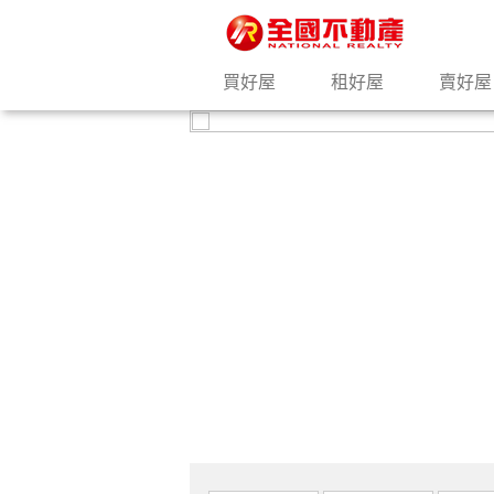
買好屋
租好屋
賣好屋