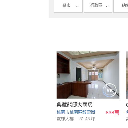
縣市
行政區
總
典藏龍邸大兩房
桃園市桃園區龍壽街
838萬
電梯大樓
31.48 坪