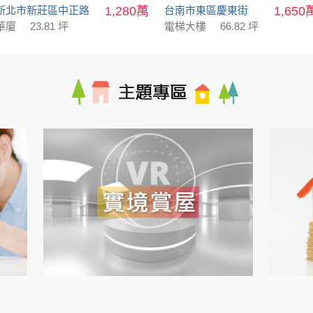
新北市新莊區中正路
1,280萬
台南市東區慶東街
1,650
華廈
23.81 坪
電梯大樓
66.82 坪