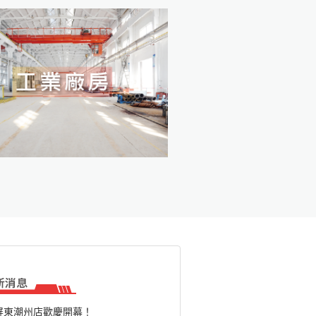
屏東潮州店歡慶開幕！