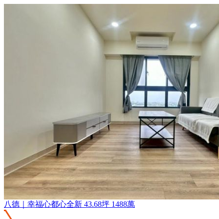
八德｜幸福心都心全新
43.68坪
1488萬