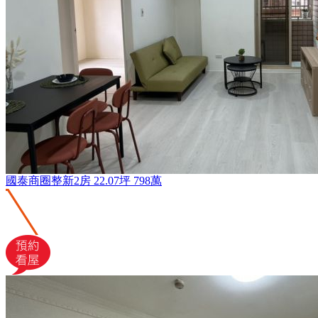
國泰商圈整新2房
22.07坪
798萬