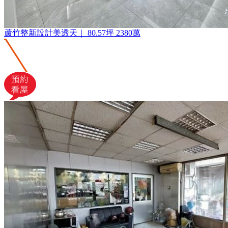
蘆竹整新設計美透天｜
80.57坪
2380萬