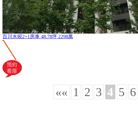
百川水硯2+1房車
48.78坪
2298萬
««
1
2
3
4
5
6