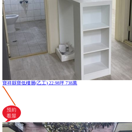
寶祥縣寶低樓層(乙工)
22.98坪
738萬