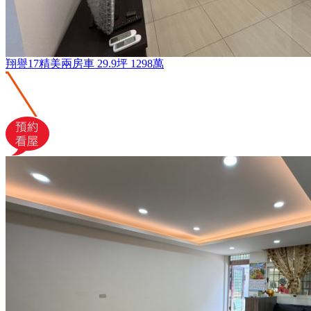
翔譽17精美兩房車
29.9坪
1298萬