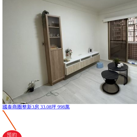
國泰商圈整新3房
33.08坪
998萬