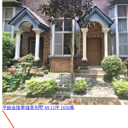
平鎮金陵華城美別墅
69.11坪
1650萬