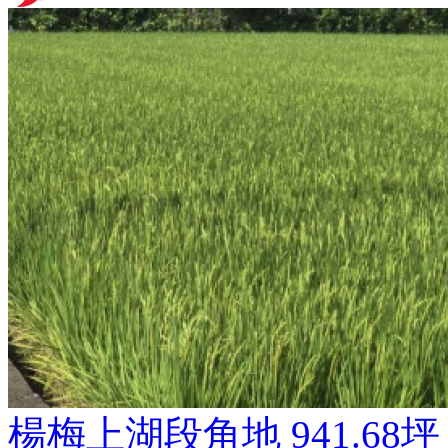
楊梅上湖段角地
941.68坪