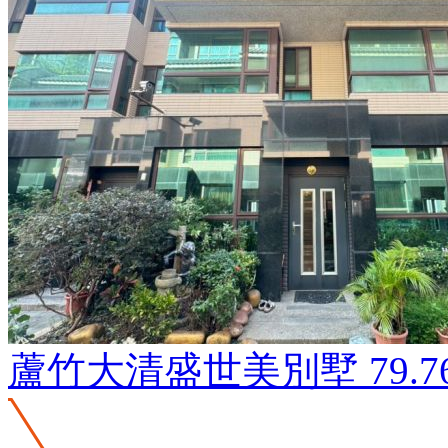
蘆竹大清盛世美別墅
79.