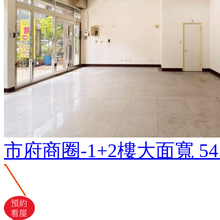
市府商圈-1+2樓大面寬
54