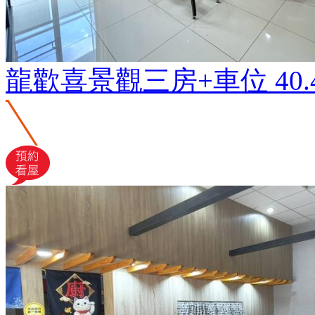
龍歡喜景觀三房+車位
40