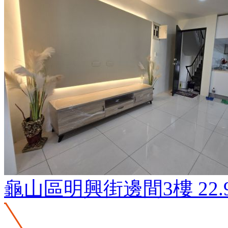
龜山區明興街邊間3樓
22