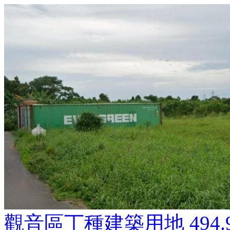
觀音區丁種建築用地
494