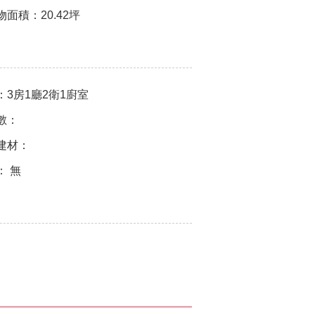
物面積：
20.42坪
：
3房1廳2衛1廚室
數：
建材：
：
無