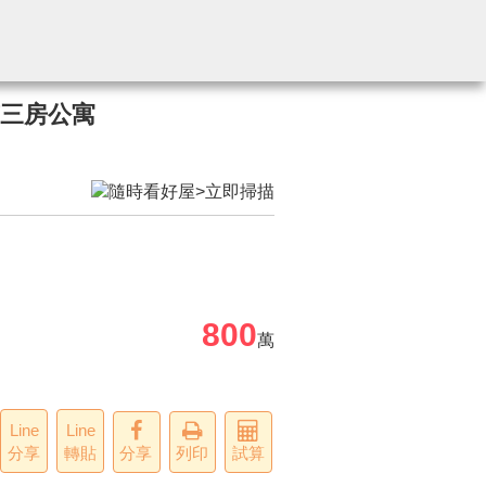
質三房公寓
800
萬
Line
Line
分享
轉貼
分享
列印
試算