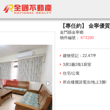
【專任約】 金寧優
金門縣金寧鄉
物件編號：
673190
建物登記：
22.47
坪
3房1廳2衛1廚室
住宅/公寓
所在樓層請電洽/地上3層/