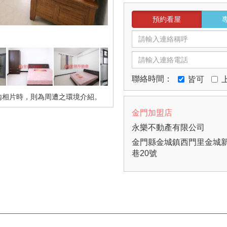
預約看屋
聯絡時間：
皆可
內相片時，則為周遭之環境介紹。
金門加盟店
永樂不動產有限公司
金門縣金城鎮西門里金城新
巷20號