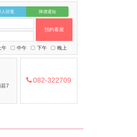
專人回電
降價通知
預約看屋
上午
中午
下午
晚上
082-322709
莊7