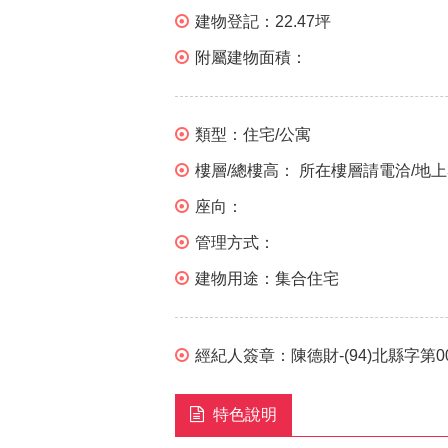
建物登記：
22.47坪
附屬建物面積：
類型：
住宅/公寓
樓層/總樓高：
所在樓層請電洽/地上
座向：
管理方式：
建物用途：
集合住宅
經紀人簽章：
陳德財-(94)北縣字第0
特色說明