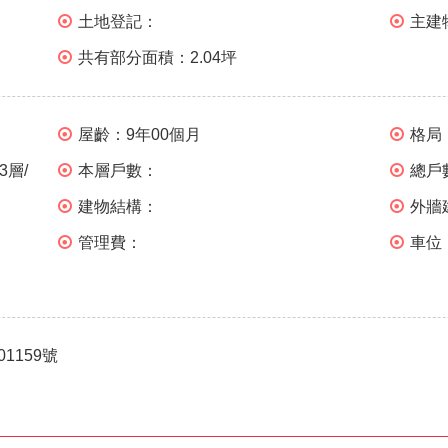
土地登記：
主建
共有部分面積：
2.04坪
屋齡：
9年00個月
格局
3層/
本層戶數：
總戶
建物結構：
外牆
管理費：
車位
01159號