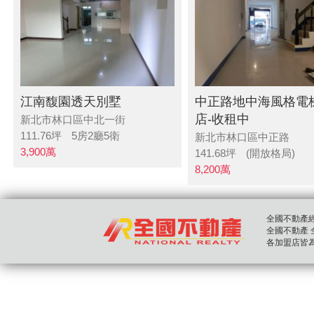
江南馥園透天別墅
中正路地中海風格電
店-收租中
新北市林口區中北一街
111.76
坪
5房2廳5衛
新北市林口區中正路
3,900
萬
141.68
坪
(開放格局)
8,200
萬
全國不動產經紀股
全國不動產 全國房
各加盟店皆