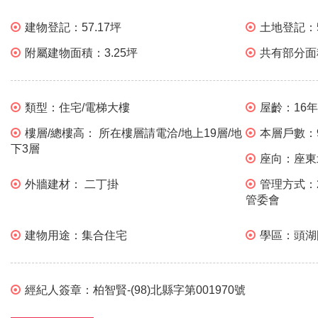
建物登記：
57.17坪
土地登記：
附屬建物面積：
3.25坪
共有部分面
類型：
住宅/電梯大樓
屋齡：
16
樓層/總樓高：
所在樓層請電洽/地上19層/地
本層戶數：
下3層
座向：
座東
外牆建材：
二丁掛
管理方式：
管委會
建物用途：
集合住宅
學區：
頭湖
經紀人簽章：
柏智賢-(98)北縣字第001970號