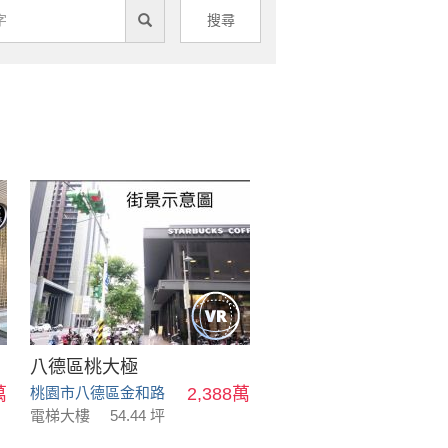
搜尋
八德區桃大極
萬
桃園市八德區金和路
2,388萬
電梯大樓
54.44 坪