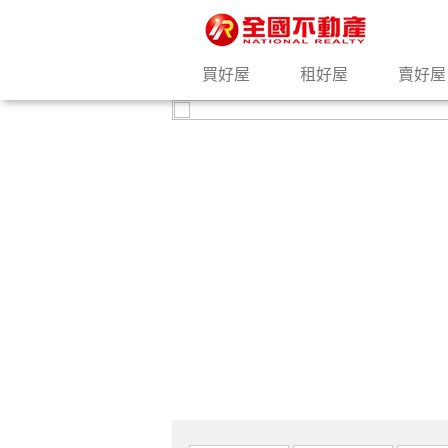
買好屋
租好屋
賣好屋