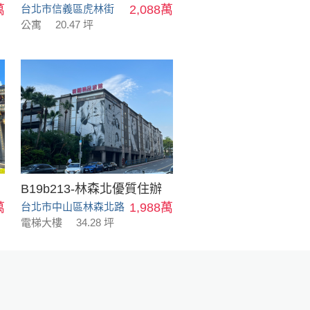
萬
台北市信義區虎林街
2,088萬
公寓
20.47 坪
B19b213-林森北優質住辦
萬
台北市中山區林森北路
1,988萬
電梯大樓
34.28 坪