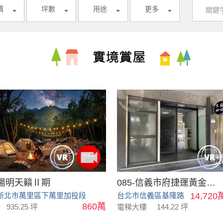
價
坪數
用途
更多
陽明天籟Ⅱ期
085-信義市府捷運黃金店面
新北市萬里區下萬里加投段
台北市信義區基隆路
14,720
860萬
935.25 坪
電梯大樓
144.22 坪