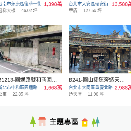
台南市永康區復華一街
1,398萬
台北市大安區瑞安街
13,588
電梯大樓
46.02 坪
華廈
127.59 坪
B1213-圓通路雙和商圈好停車1樓
B241-圓山捷運旁透天金店面
新北市中和區圓通路
1,668萬
台北市大同區重慶北路
2,988
公寓
22.85 坪
透天厝
11.98 坪