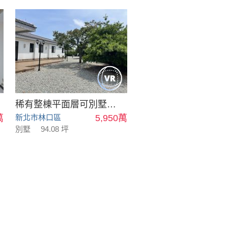
稀有整棟平面層可別墅可會館
萬
新北市林口區
5,950萬
別墅
94.08 坪