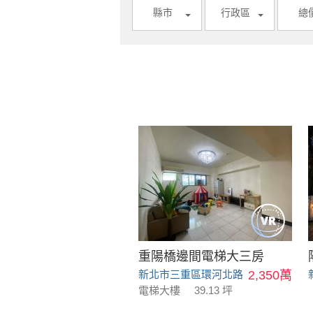
縣市
行政區
總
重陽橋邊間電梯大三房
新北市三重區環河北路
2,350萬
電梯大樓
39.13 坪