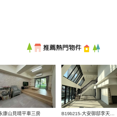
永康山見晴平車三房
B19b215-大安御邸李天鐸之作樓中樓豪邸