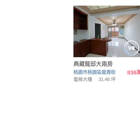
典藏龍邸大兩房
桃園市桃園區龍壽街
838
電梯大樓
31.48 坪