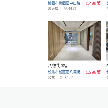
桃園市桃園區中山路
1,498萬
透天厝
26.44 坪
八德街3樓
新北市新莊區八德街
1,298萬
公寓
24.84 坪