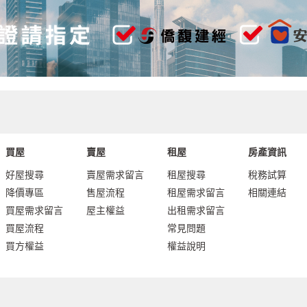
買屋
賣屋
租屋
房產資訊
好屋搜尋
賣屋需求留言
租屋搜尋
稅務試算
降價專區
售屋流程
租屋需求留言
相關連結
買屋需求留言
屋主權益
出租需求留言
買屋流程
常見問題
買方權益
權益說明