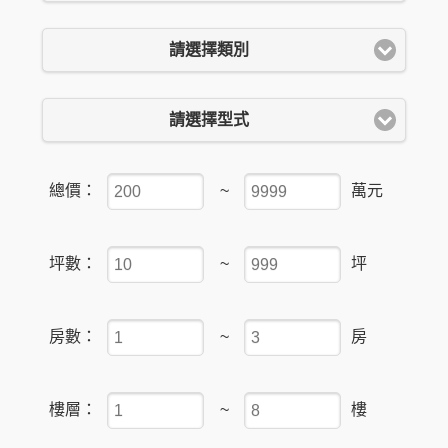
請選擇類別
請選擇型式
總價：
~
萬元
坪數：
~
坪
房數：
~
房
樓層：
~
樓