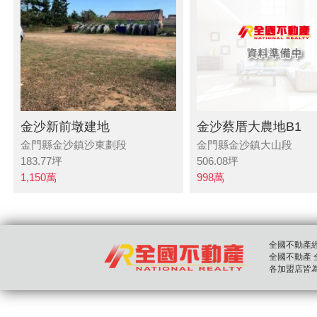
金沙新前墩建地
金沙蔡厝大農地B1
金門縣金沙鎮沙東劃段
金門縣金沙鎮大山段
183.77
坪
506.08
坪
1,150
萬
998
萬
全國不動產經紀股
全國不動產 全國房
各加盟店皆