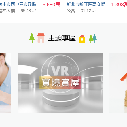
台中市西屯區市政路
5,680萬
新北市新莊區萬安街
1,398
電梯大樓
95.48 坪
公寓
31.12 坪