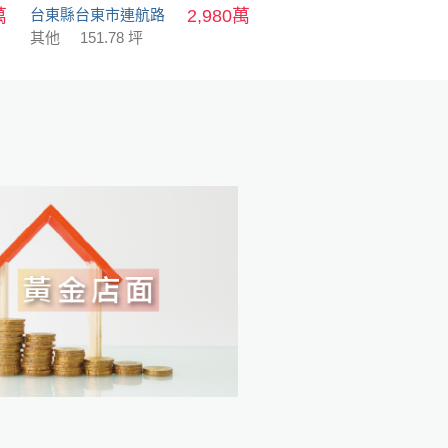
萬
台東縣台東市連航路
2,980萬
其他
151.78 坪