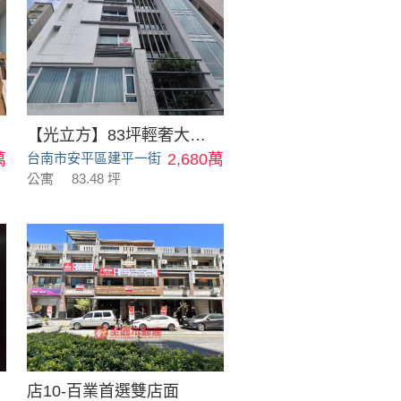
【光立方】83坪輕奢大空間電梯美寓｜一樓平面車位
萬
台南市安平區建平一街
2,680萬
公寓
83.48 坪
店10-百業首選雙店面