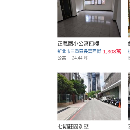
正義國小公寓四樓
新北市三重區長壽西街
1,308萬
公寓
24.44 坪
七期莊園別墅