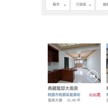
縣市
行政區
總
典藏龍邸大兩房
桃園市桃園區龍壽街
838萬
電梯大樓
31.48 坪