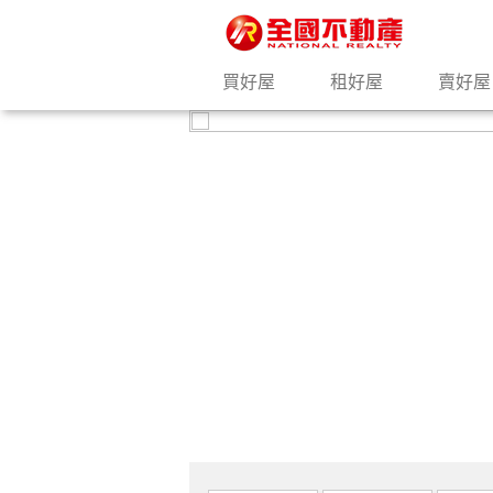
買好屋
租好屋
賣好屋