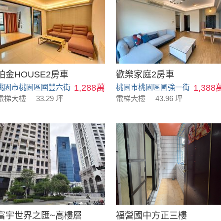
鉑金HOUSE2房車
歡樂家庭2房車
桃園市桃園區國豐六街
1,288萬
桃園市桃園區國強一街
1,388
電梯大樓
33.29 坪
電梯大樓
43.96 坪
富宇世界之匯~高樓層
福營國中方正三樓