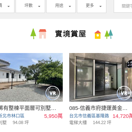
價
坪數
用途
更多
稀有整棟平面層可別墅可會館
085-信義市府捷運黃金店面
新北市林口區
5,950萬
台北市信義區基隆路
14,720
別墅
94.08 坪
電梯大樓
144.22 坪