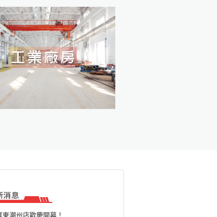
屏東潮州店歡慶開幕！