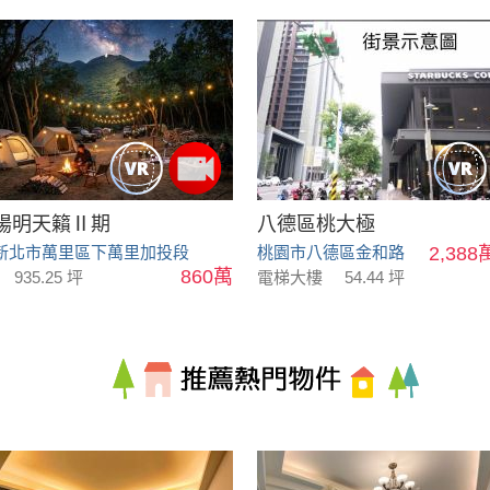
陽明天籟Ⅱ期
八德區桃大極
新北市萬里區下萬里加投段
桃園市八德區金和路
2,388
860萬
935.25 坪
電梯大樓
54.44 坪