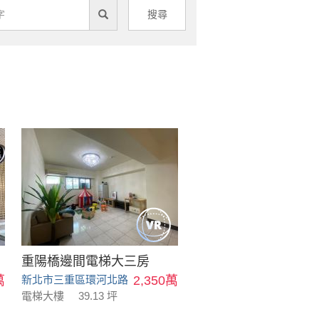
搜尋
重陽橋邊間電梯大三房
萬
新北市三重區環河北路
2,350萬
電梯大樓
39.13 坪