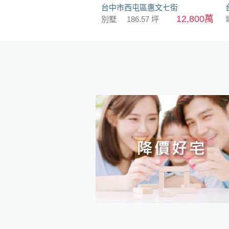
台中市西屯區惠文七街
12,800萬
別墅
186.57 坪