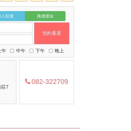
專人回電
降價通知
預約看屋
上午
中午
下午
晚上
082-322709
莊7