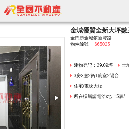
金城優質全新大坪數
金門縣金城鎮新豐路
物件編號：
665025
建物登記：
29.09
坪
土
3房2廳2衛1廚室2陽台
住宅/電梯大樓
所在樓層請電洽/地上5層/