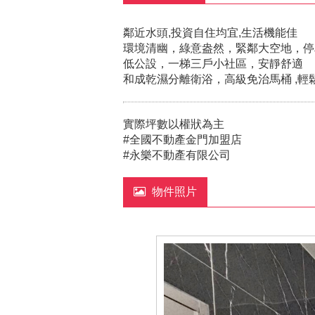
鄰近水頭,投資自住均宜,生活機能佳
環境清幽，綠意盎然，緊鄰大空地，停
低公設，一梯三戶小社區，安靜舒適
和成乾濕分離衛浴，高級免治馬桶 ,輕
實際坪數以權狀為主
#全國不動產金門加盟店
#永樂不動產有限公司
物件照片