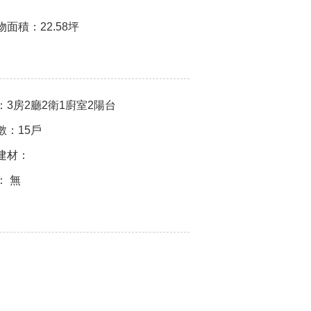
物面積：
22.58坪
：
3房2廳2衛1廚室2陽台
數：
15戶
建材：
：
無