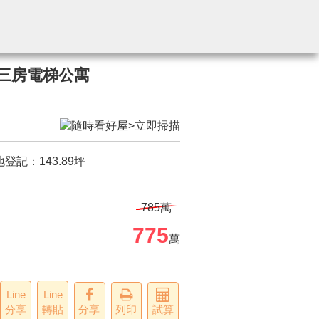
三房電梯公寓
地登記：
143.89
坪
785萬
775
萬
Line
Line
分享
轉貼
分享
列印
試算