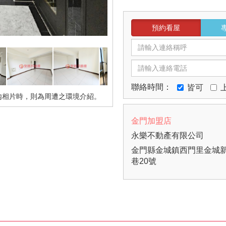
預約看屋
聯絡時間：
皆可
內相片時，則為周遭之環境介紹。
金門加盟店
永樂不動產有限公司
金門縣金城鎮西門里金城新
巷20號