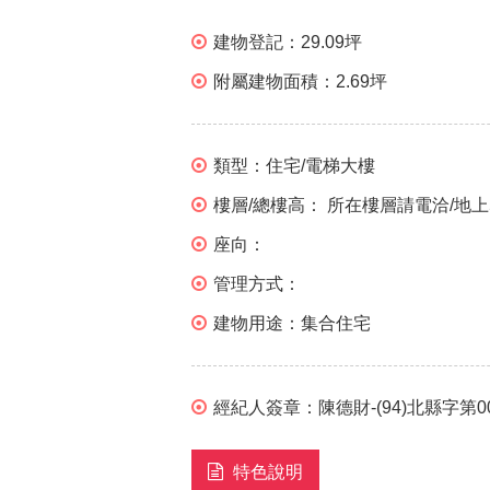
建物登記：
29.09坪
附屬建物面積：
2.69坪
類型：
住宅/電梯大樓
樓層/總樓高：
所在樓層請電洽/地上
座向：
管理方式：
建物用途：
集合住宅
經紀人簽章：
陳德財-(94)北縣字第0
特色說明