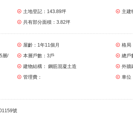
土地登記：
143.89坪
主建
共有部分面積：
3.82坪
屋齡：
1年11個月
格局
5層/
本層戶數：
3戶
總戶
建物結構：
鋼筋混凝土造
外牆
管理費：
車位
01159號