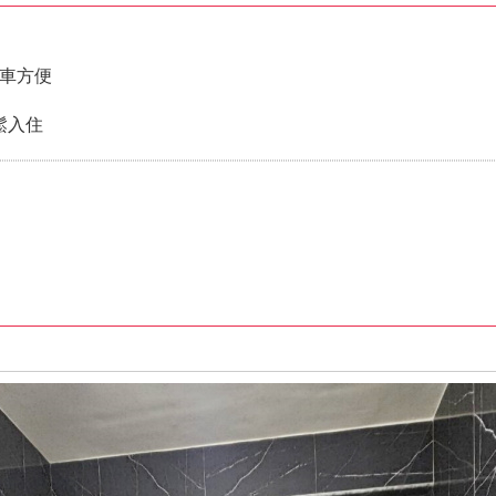
車方便
鬆入住