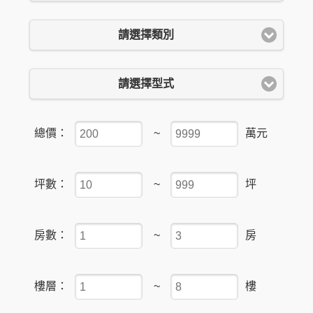
請選擇類別
請選擇型式
總價：
~
萬元
坪數：
~
坪
房數：
~
房
樓層：
~
樓