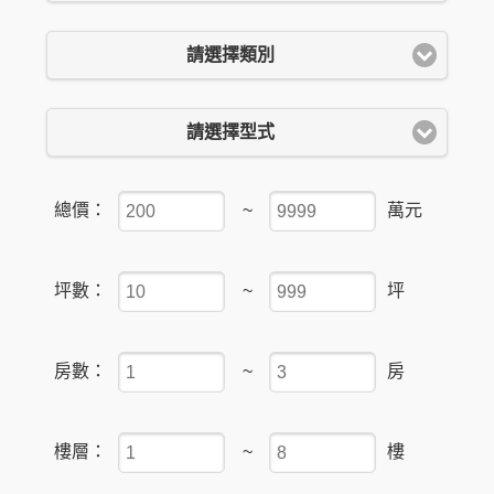
請選擇類別
請選擇型式
總價：
~
萬元
坪數：
~
坪
房數：
~
房
樓層：
~
樓