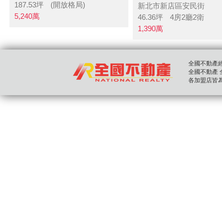
187.53
坪
(開放格局)
新北市新店區安民街
5,240
萬
46.36
坪
4房2廳2衛
1,390
萬
全國不動產經紀股
全國不動產 全國房
各加盟店皆