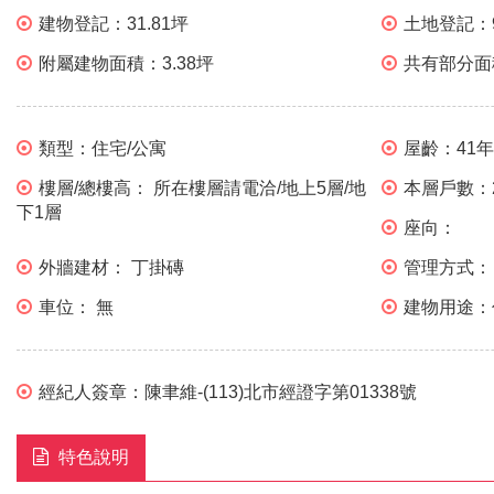
建物登記：
31.81坪
土地登記：
附屬建物面積：
3.38坪
共有部分面
類型：
住宅/公寓
屋齡：
41
樓層/總樓高：
所在樓層請電洽/地上5層/地
本層戶數：
下1層
座向：
外牆建材：
丁掛磚
管理方式：
車位：
無
建物用途：
經紀人簽章：
陳聿維-(113)北市經證字第01338號
特色說明