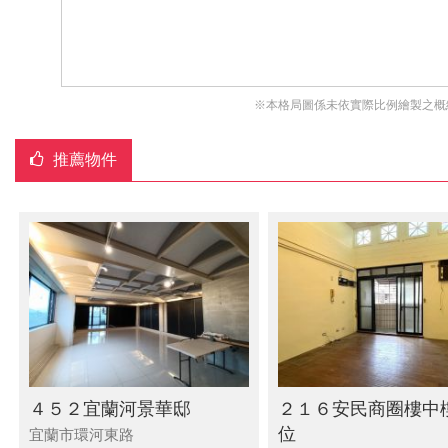
※本格局圖係未依實際比例繪製之概
推薦物件
４５２宜蘭河景華邸
２１６安民商圈樓中
位
宜蘭市環河東路