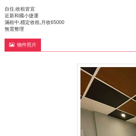
自住,收租皆宜
近新和國小捷運
滿租中,穩定收租,月收65000
無需整理
物件照片