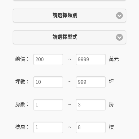
請選擇類別
請選擇型式
總價：
~
萬元
坪數：
~
坪
房數：
~
房
樓層：
~
樓