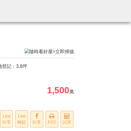
地登記：
3.8
坪
1,500
萬
Line
Line
分享
轉貼
分享
列印
試算