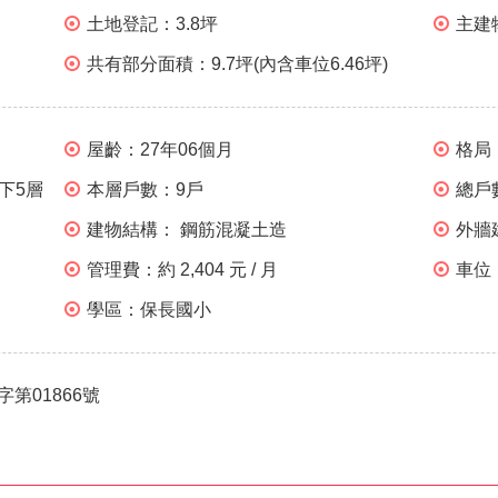
土地登記：
3.8坪
主建
共有部分面積：
9.7坪(內含車位6.46坪)
屋齡：
27年06個月
格局
地下5層
本層戶數：
9戶
總戶
建物結構：
鋼筋混凝土造
外牆
管理費：
約 2,404 元 / 月
車位
學區：
保長國小
字第01866號