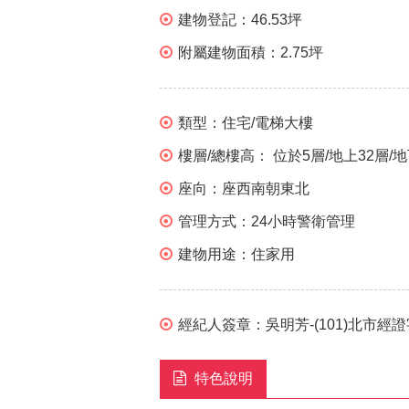
建物登記：
46.53坪
附屬建物面積：
2.75坪
類型：
住宅/電梯大樓
樓層/總樓高：
位於5層/地上32層/
座向：
座西南朝東北
管理方式：
24小時警衛管理
建物用途：
住家用
經紀人簽章：
吳明芳-(101)北市經證
特色說明