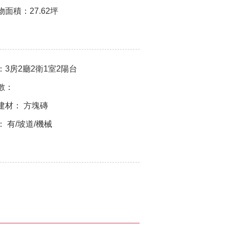
物面積：
27.62坪
：
3房2廳2衛1室2陽台
數：
建材：
方塊磚
：
有/坡道/機械