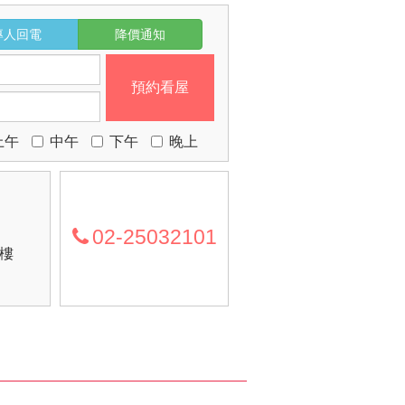
專人回電
降價通知
預約看屋
上午
中午
下午
晚上
02-25032101
2樓