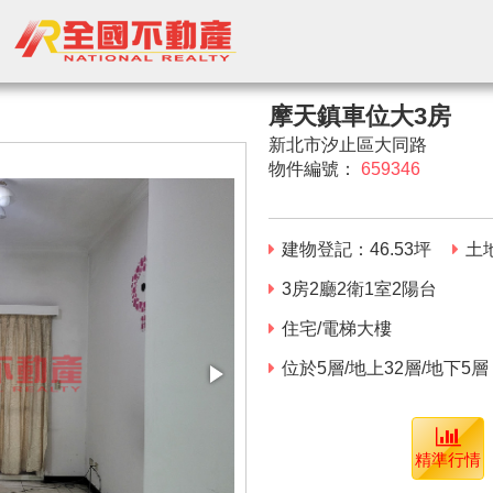
摩天鎮車位大3房
新北市汐止區大同路
物件編號：
659346
建物登記：
46.53
坪
土
3房2廳2衛1室2陽台
住宅/電梯大樓
位於5層/地上32層/地下5層
精準行情