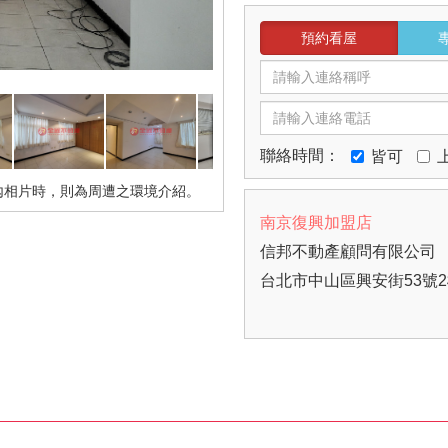
預約看屋
聯絡時間：
皆可
內相片時，則為周遭之環境介紹。
南京復興加盟店
信邦不動產顧問有限公司
台北市中山區興安街53號