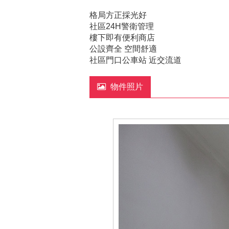
格局方正採光好
社區24H警衛管理
樓下即有便利商店
公設齊全 空間舒適
社區門口公車站 近交流道
物件照片