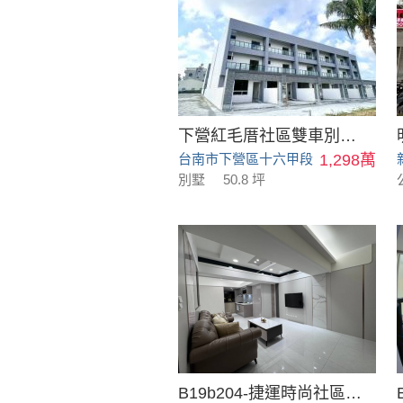
下營紅毛厝社區雙車別墅_B5
台南市下營區十六甲段
1,298萬
別墅
50.8 坪
B19b204-捷運時尚社區美廈