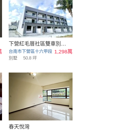
下營紅毛厝社區雙車別墅_B6
萬
台南市下營區十六甲段
1,298萬
別墅
50.8 坪
春天悅灣