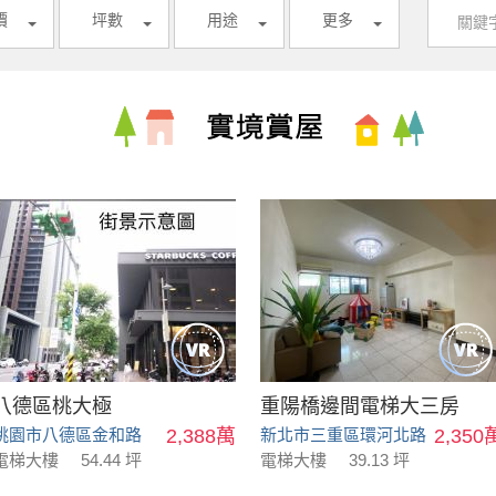
價
坪數
用途
更多
八德區桃大極
重陽橋邊間電梯大三房
桃園市八德區金和路
2,388萬
新北市三重區環河北路
2,350
電梯大樓
54.44 坪
電梯大樓
39.13 坪