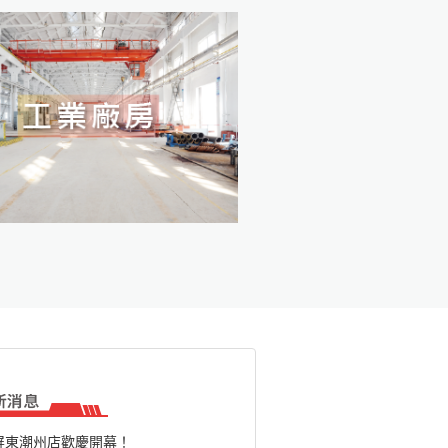
屏東潮州店歡慶開幕！