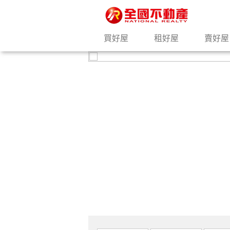
買好屋
租好屋
賣好屋