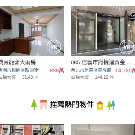
典藏龍邸大兩房
085-信義市府捷運黃金店面
桃園市桃園區龍壽街
838萬
台北市信義區基隆路
14,720
電梯大樓
31.48 坪
電梯大樓
144.22 坪