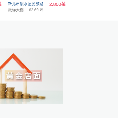
萬
新北市淡水區民族路
2,800萬
電梯大樓
63.69 坪