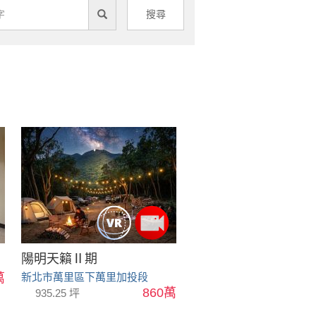
搜尋
陽明天籟Ⅱ期
萬
新北市萬里區下萬里加投段
860萬
935.25 坪