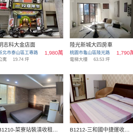
明志科大金店面
陸光新城大四房車
新北市泰山區工專路
1,980萬
桃園市龜山區陸光路
1,790
公寓
19.74 坪
電梯大樓
63.53 坪
B1210-菜寮站裝潢收租金雞母
B1212-三和國中捷運收租屋