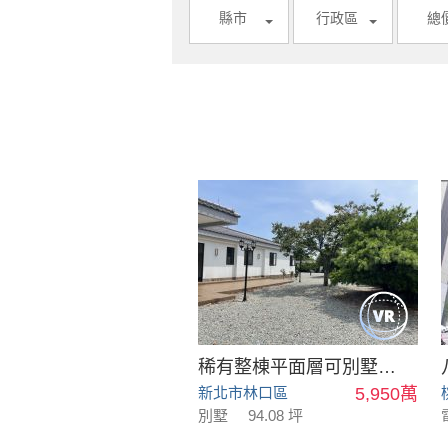
縣市
行政區
總
稀有整棟平面層可別墅可會館
新北市林口區
5,950萬
別墅
94.08 坪