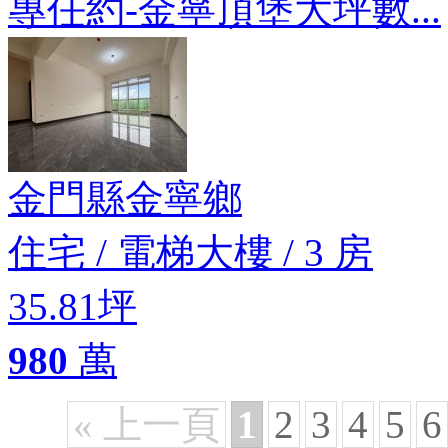
專任約-金寧頂堡大坪數...
金門縣金寧鄉
住宅
/
電梯大樓
/
3 房
35.81坪
980
萬
« 上一頁
1
2
3
4
5
6