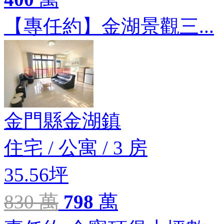
【專任約】金湖景觀三...
金門縣金湖鎮
住宅
/
公寓
/
3 房
35.56坪
830 萬
798
萬