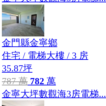
金門縣金寧鄉
住宅
/
電梯大樓
/
3 房
35.87坪
787 萬
782
萬
金寧大坪數觀海3房電梯...