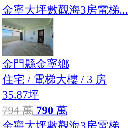
金寧大坪數觀海3房電梯...
金門縣金寧鄉
住宅
/
電梯大樓
/
3 房
35.87坪
794 萬
790
萬
金寧大坪數觀海3房電梯...