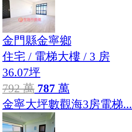
金門縣金寧鄉
住宅
/
電梯大樓
/
3 房
36.07坪
792 萬
787
萬
金寧大坪數觀海3房電梯...