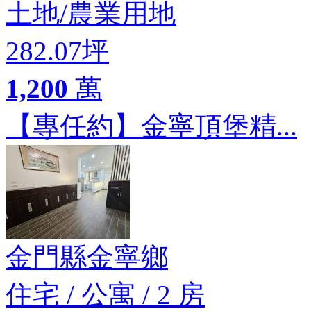
土地
/
農業用地
282.07坪
1,200
萬
【專任約】金寧頂堡精...
金門縣金寧鄉
住宅
/
公寓
/
2 房