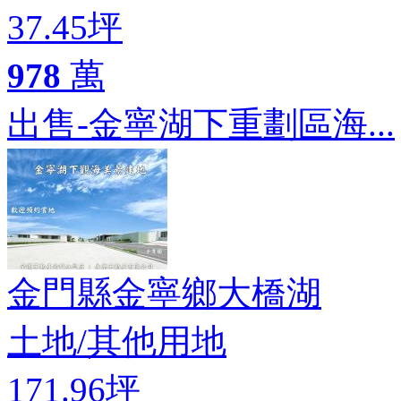
37.45坪
978
萬
出售-金寧湖下重劃區海...
金門縣金寧鄉大橋湖
土地
/
其他用地
171.96坪