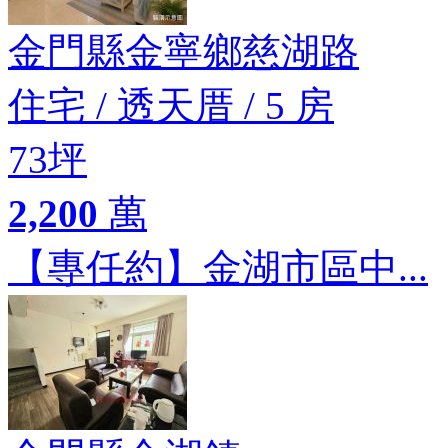
金門縣金寧鄉慈湖路
住宅
/
透天厝
/
5 房
73坪
2,200
萬
【專任約】金湖市區中...