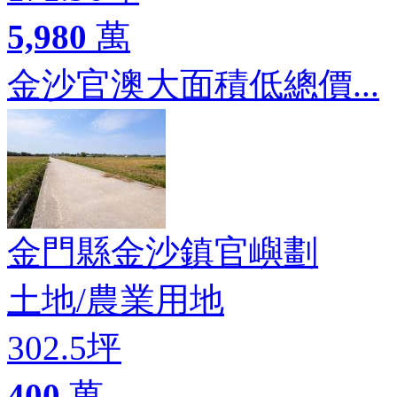
5,980
萬
金沙官澳大面積低總價...
金門縣金沙鎮官嶼劃
土地
/
農業用地
302.5坪
400
萬