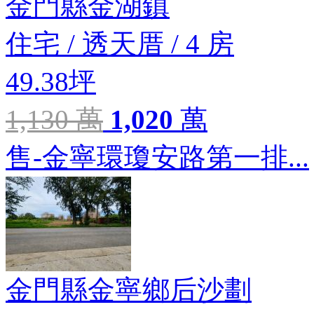
金門縣金湖鎮
住宅
/
透天厝
/
4 房
49.38坪
1,130 萬
1,020
萬
售-金寧環瓊安路第一排...
金門縣金寧鄉后沙劃