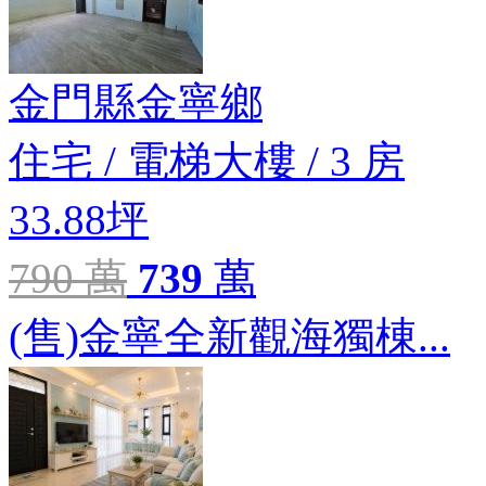
金門縣金寧鄉
住宅
/
電梯大樓
/
3 房
33.88坪
790 萬
739
萬
(售)金寧全新觀海獨棟...