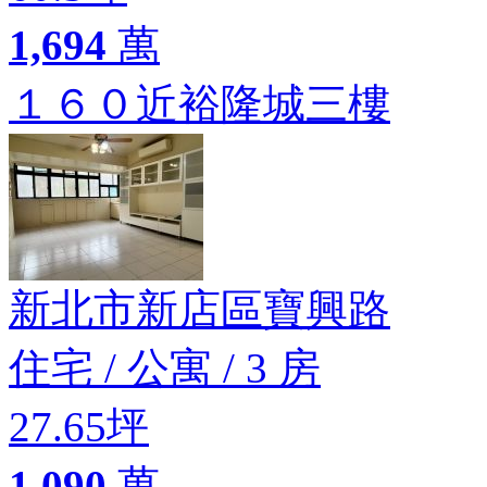
1,694
萬
１６０近裕隆城三樓
新北市新店區寶興路
住宅
/
公寓
/
3 房
27.65坪
1,090
萬