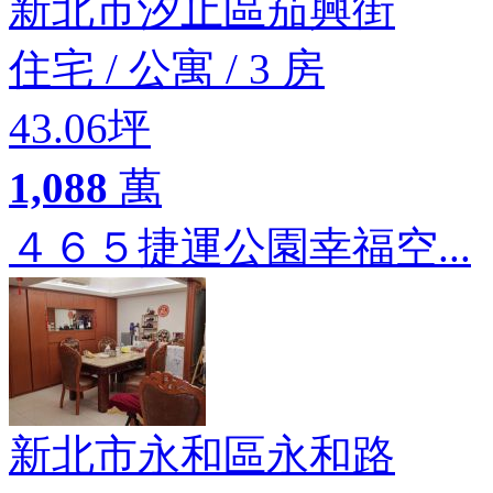
新北市汐止區茄興街
住宅
/
公寓
/
3 房
43.06坪
1,088
萬
４６５捷運公園幸福空...
新北市永和區永和路