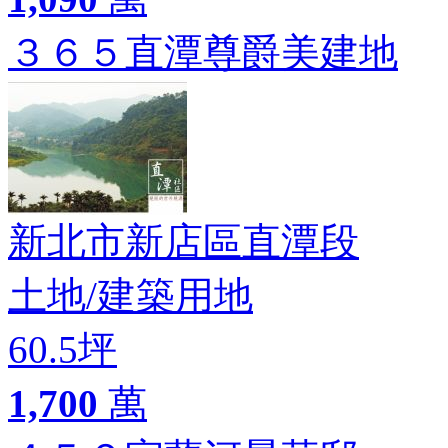
３６５直潭尊爵美建地
新北市新店區直潭段
土地
/
建築用地
60.5坪
1,700
萬