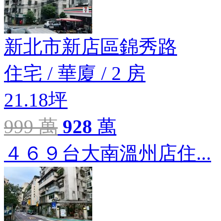
新北市新店區錦秀路
住宅
/
華廈
/
2 房
21.18坪
999 萬
928
萬
４６９台大南溫州店住...