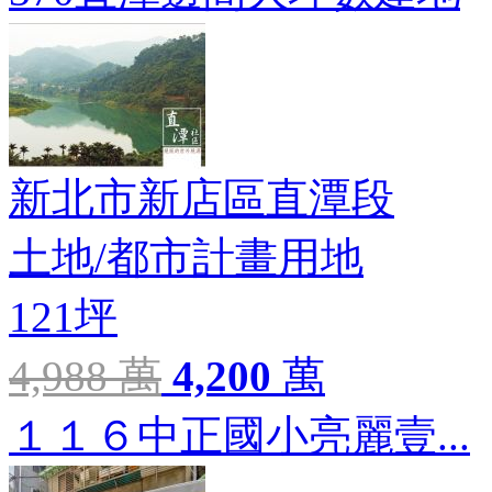
新北市新店區直潭段
土地
/
都市計畫用地
121坪
4,988 萬
4,200
萬
１１６中正國小亮麗壹...