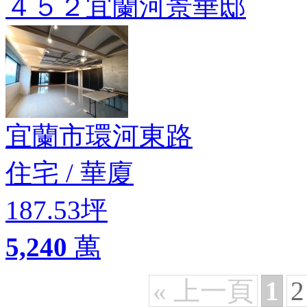
４５２宜蘭河景華邸
宜蘭市環河東路
住宅
/
華廈
187.53坪
5,240
萬
« 上一頁
1
2