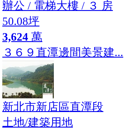
辦公
/
電梯大樓
/
３ 房
50.08坪
3,624
萬
３６９直潭邊間美景建...
新北市新店區直潭段
土地
/
建築用地