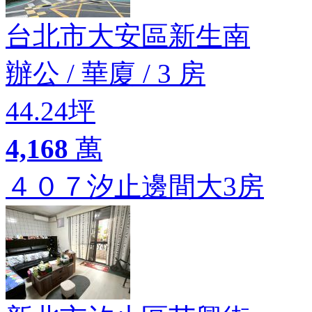
台北市大安區新生南
辦公
/
華廈
/
3 房
44.24坪
4,168
萬
４０７汐止邊間大3房