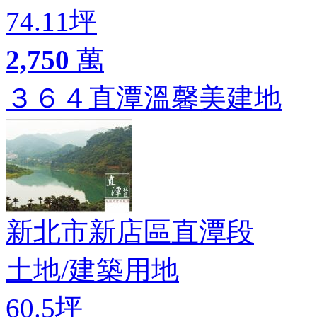
74.11坪
2,750
萬
３６４直潭溫馨美建地
新北市新店區直潭段
土地
/
建築用地
60.5坪