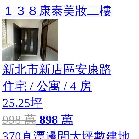
１３８康泰美妝二樓
新北市新店區安康路
住宅
/
公寓
/
4 房
25.25坪
998 萬
898
萬
370直潭邊間大坪數建地