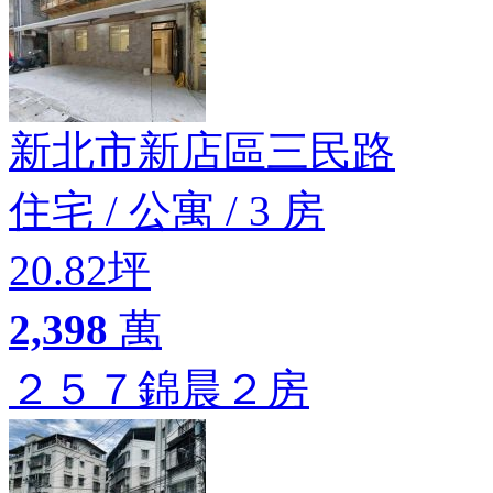
新北市新店區三民路
住宅
/
公寓
/
3 房
20.82坪
2,398
萬
２５７錦晨２房