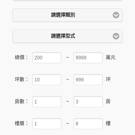
請選擇類別
請選擇型式
總價：
~
萬元
坪數：
~
坪
房數：
~
房
樓層：
~
樓