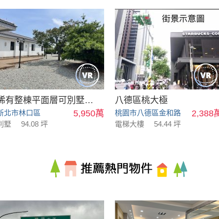
稀有整棟平面層可別墅可會館
八德區桃大極
新北市林口區
5,950萬
桃園市八德區金和路
2,388
別墅
94.08 坪
電梯大樓
54.44 坪