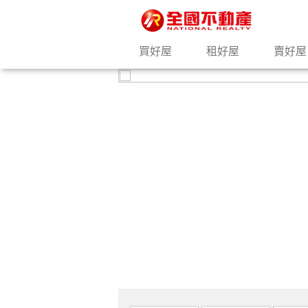
買好屋
租好屋
賣好屋