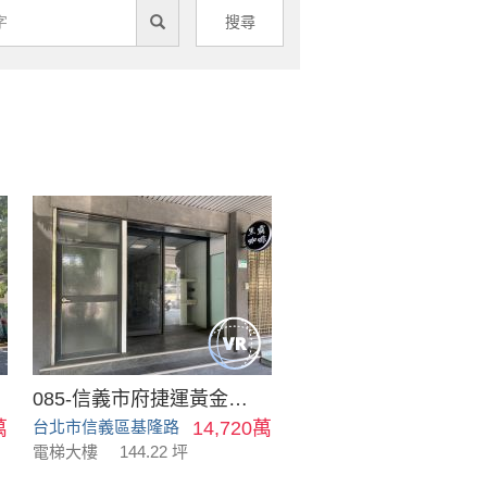
搜尋
085-信義市府捷運黃金店面
萬
台北市信義區基隆路
14,720萬
電梯大樓
144.22 坪