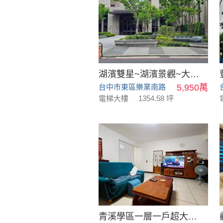
湖濱雙星~湖濱景觀~大四房
台中市東區樂業南路
5,950萬
電梯大樓
1354.58 坪
青溪學區一層一戶超大四房公寓