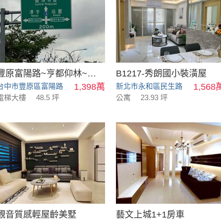
豐原富陽路~亨都仰林~3房平車
B1217-秀朗國小裝潢屋
台中市豐原區富陽路
1,398萬
新北市永和區民生路
1,568
電梯大樓
48.5 坪
公寓
23.93 坪
觀音質感輕屋齡美墅
藝文上城1+1房車