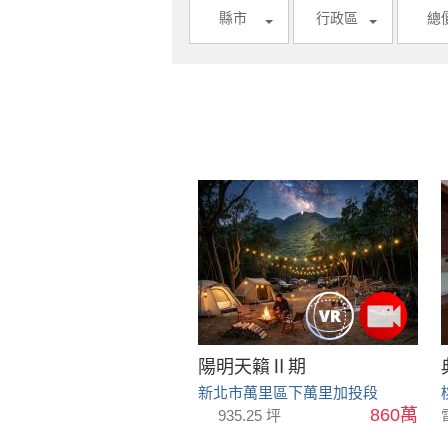
縣市
行政區
總
陽明天籟Ⅱ期
新北市萬里區下萬里加投段
860萬
935.25 坪