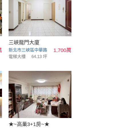
三峽龍門大廈
萬
新北市三峽區中華路
1,700萬
電梯大樓
64.13 坪
★~高巢3+1房~★