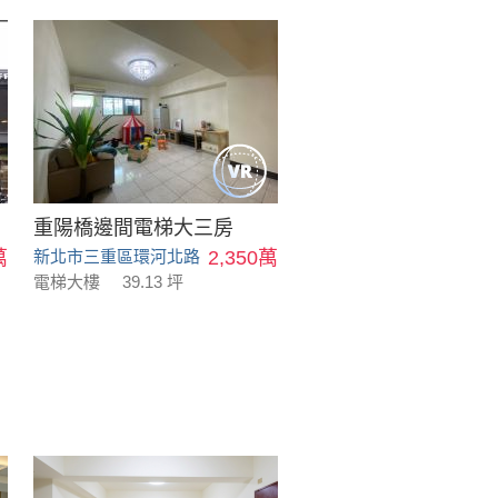
重陽橋邊間電梯大三房
萬
新北市三重區環河北路
2,350萬
電梯大樓
39.13 坪