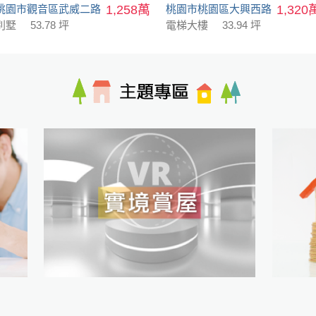
桃園市觀音區武威二路
1,258萬
桃園市桃園區大興西路
1,320
別墅
53.78 坪
電梯大樓
33.94 坪