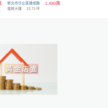
萬
新北市汐止區建成路
1,480萬
電梯大樓
23.73 坪