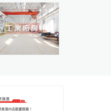
屏東潮州店歡慶開幕！