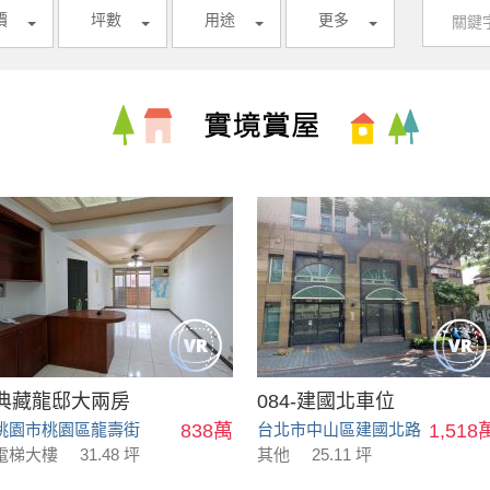
價
坪數
用途
更多
典藏龍邸大兩房
084-建國北車位
桃園市桃園區龍壽街
838萬
台北市中山區建國北路
1,518
電梯大樓
31.48 坪
其他
25.11 坪