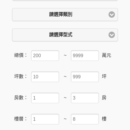
請選擇類別
請選擇型式
總價：
~
萬元
坪數：
~
坪
房數：
~
房
樓層：
~
樓