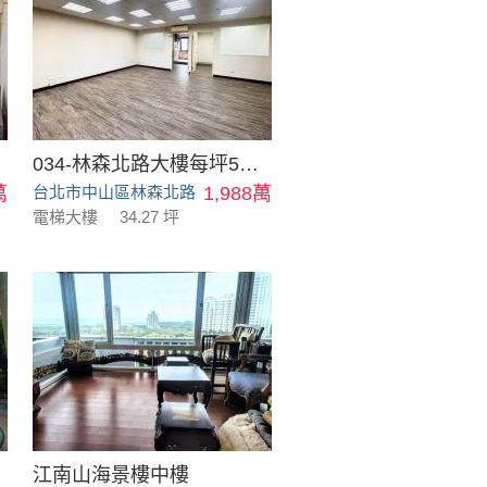
034-林森北路大樓每坪58萬
萬
台北市中山區林森北路
1,988萬
電梯大樓
34.27 坪
江南山海景樓中樓