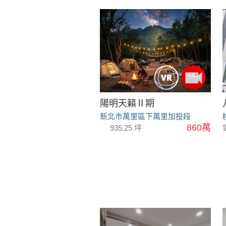
陽明天籟Ⅱ期
新北市萬里區下萬里加投段
860萬
935.25 坪