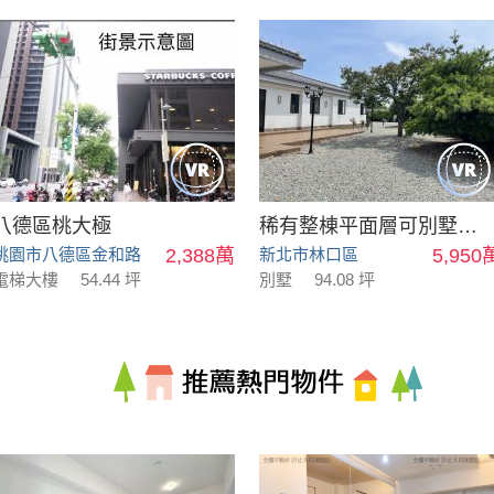
八德區桃大極
稀有整棟平面層可別墅可會館
桃園市八德區金和路
2,388萬
新北市林口區
5,950
電梯大樓
54.44 坪
別墅
94.08 坪