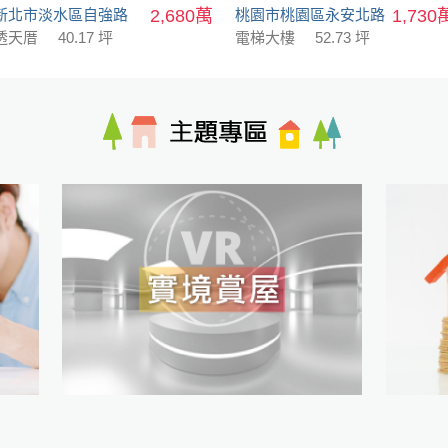
新北市淡水區自強路
2,680萬
桃園市桃園區永安北路
1,730
透天厝
40.17 坪
電梯大樓
52.73 坪