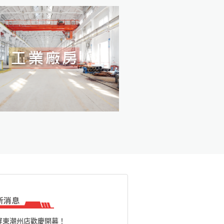
屏東潮州店歡慶開幕！