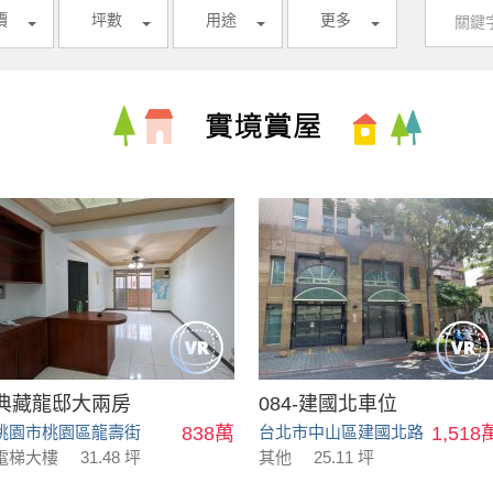
價
坪數
用途
更多
典藏龍邸大兩房
084-建國北車位
桃園市桃園區龍壽街
838萬
台北市中山區建國北路
1,518
電梯大樓
31.48 坪
其他
25.11 坪