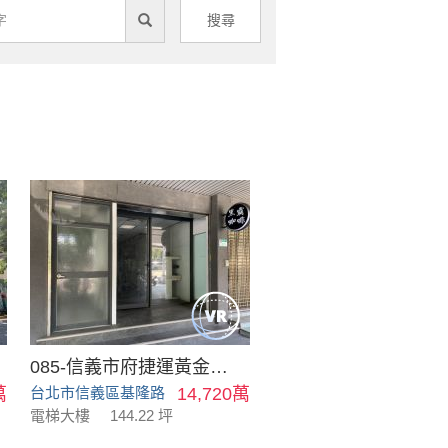
搜尋
085-信義市府捷運黃金店面
萬
台北市信義區基隆路
14,720萬
電梯大樓
144.22 坪