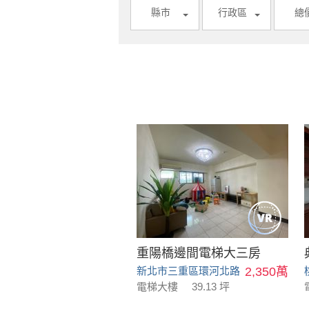
縣市
行政區
總
重陽橋邊間電梯大三房
新北市三重區環河北路
2,350萬
電梯大樓
39.13 坪