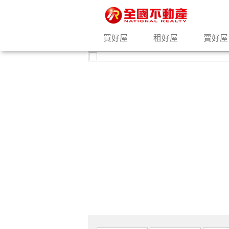
買好屋
租好屋
賣好屋