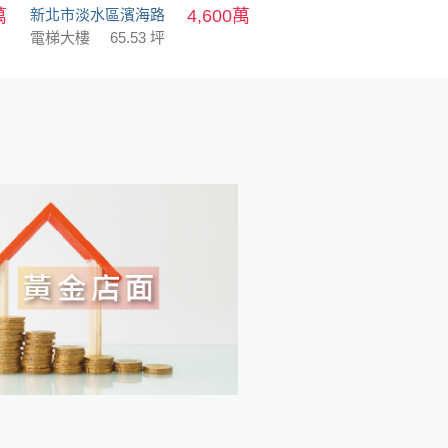
萬
新北市淡水區濱海路
4,600萬
電梯大樓
65.53 坪