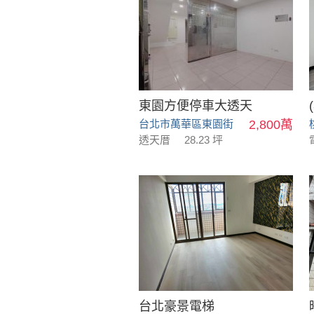
東園方便停車大透天
台北市萬華區東園街
2,800萬
透天厝
28.23 坪
台北豪景電梯