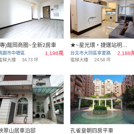
(專)龍岡商圈~全新2房車
★~星光環‧捷運站明星學區採光兩房車~★
桃園市中壢區
1,198萬
台北市大同區寧夏路
2,188
電梯大樓
34.73 坪
電梯大樓
24.58 坪
映翠山居車泊邸
孔雀皇朝四房平車