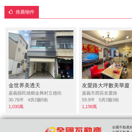
推薦物件
金世界美透天
友愛路大坪數美華廈
嘉義縣民雄鄉金興村立德街
嘉義市西區友愛路
30.76
坪
4房2廳5衛
59.9
坪
5房2廳3衛
1,030
萬
1,198
萬
全國不動產經紀股