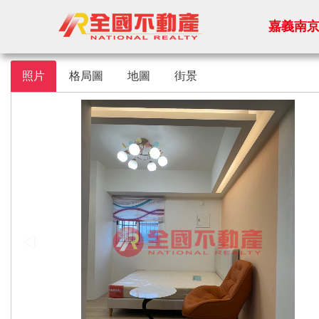
嘉義南
照片
格局圖
地圖
街景