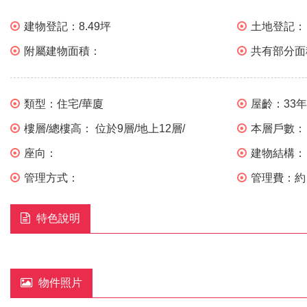
建物登記：
8.49坪
土地登記：
附屬建物面積：
共有部分面
類型：
住宅/華廈
屋齡：
33
樓層/總樓高：
位於9層/地上12層/
本層戶數：
座向：
建物結構
管理方式：
管理費：
約 
特色說明
物件照片