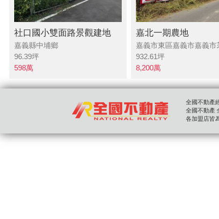
社口國小雙面路景觀建地
嘉北一期農地
嘉義縣中埔鄉
嘉義市東區嘉義市嘉義市
96.39
坪
932.61
坪
598
萬
8,200
萬
全國不動產經紀股
全國不動產 全國房
各加盟店皆