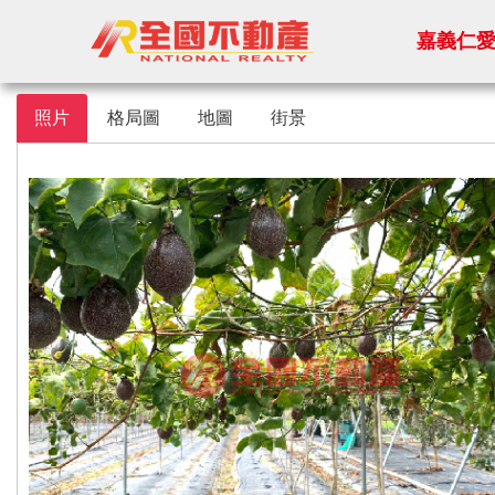
嘉義仁
照片
格局圖
地圖
街景