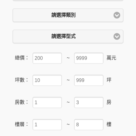
請選擇類別
請選擇型式
總價：
~
萬元
坪數：
~
坪
房數：
~
房
樓層：
~
樓