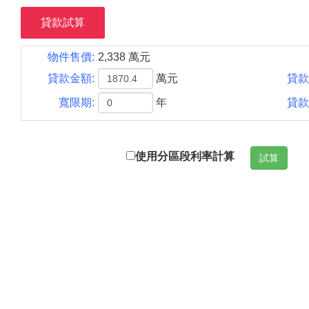
貸款試算
物件售價:
2,338 萬元
貸款金額:
萬元
貸款
寬限期:
年
貸款
使用分區段利率計算
試算