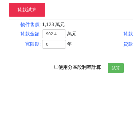
貸款試算
物件售價:
1,128 萬元
貸款金額:
萬元
貸款
寬限期:
年
貸款
使用分區段利率計算
試算