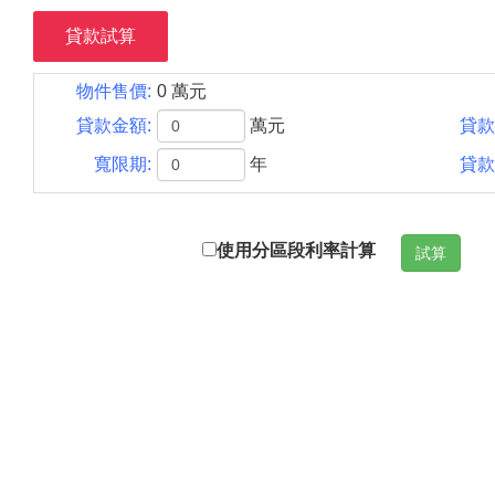
貸款試算
物件售價:
0 萬元
貸款金額:
萬元
貸款
寬限期:
年
貸款
使用分區段利率計算
試算