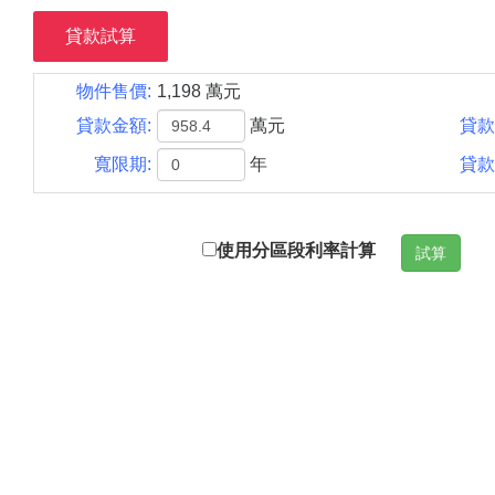
貸款試算
物件售價:
1,198 萬元
貸款金額:
萬元
貸款
寬限期:
年
貸款
使用分區段利率計算
試算