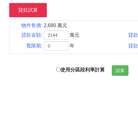
貸款試算
物件售價:
2,680 萬元
貸款金額:
萬元
貸款
寬限期:
年
貸款
使用分區段利率計算
試算