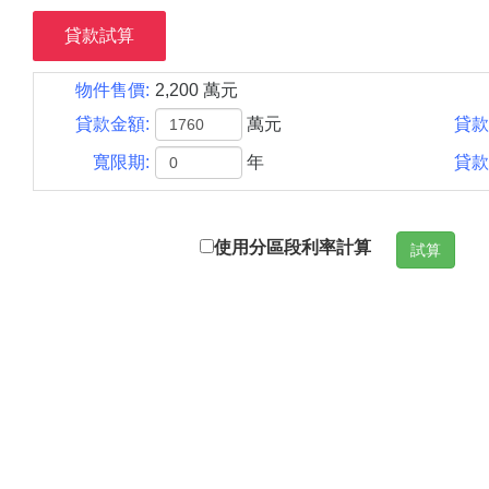
貸款試算
物件售價:
2,200 萬元
貸款金額:
萬元
貸款
寬限期:
年
貸款
使用分區段利率計算
試算