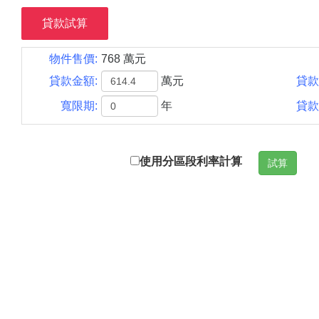
貸款試算
物件售價:
768 萬元
貸款金額:
萬元
貸款
寬限期:
年
貸款
使用分區段利率計算
試算