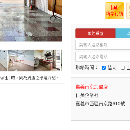
精準行情
預約看屋
聯絡時間：
皆可
內相片時，則為周遭之環境介紹。
嘉義南京加盟店
仁美企業社
嘉義市西區南京路610號