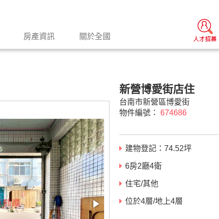
房產資訊
關於全國
新營博愛街店住
景
台南市新營區博愛街
物件編號：
674686
建物登記：
74.52
坪
6房2廳4衛
住宅/其他
位於4層/地上4層