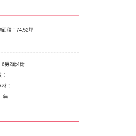
物面積：
74.52坪
：
6房2廳4衛
數：
建材：
：
無