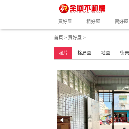
買好屋
租好屋
賣好屋
首頁
>
買好屋
>
照片
格局圖
地圖
街