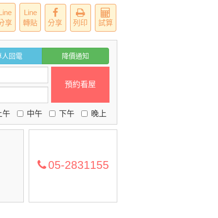
Line
Line
分享
轉貼
分享
列印
試算
專人回電
降價通知
預約看屋
上午
中午
下午
晚上
05-2831155