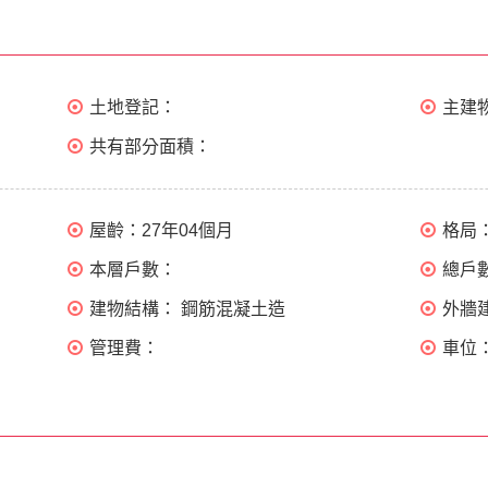
土地登記：
主建
共有部分面積：
屋齡：
27年04個月
格局
本層戶數：
總戶
建物結構：
鋼筋混凝土造
外牆
管理費：
車位