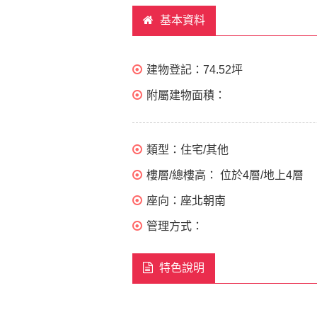
基本資料
建物登記：
74.52坪
附屬建物面積：
類型：
住宅/其他
樓層/總樓高：
位於4層/地上4層
座向：
座北朝南
管理方式：
特色說明