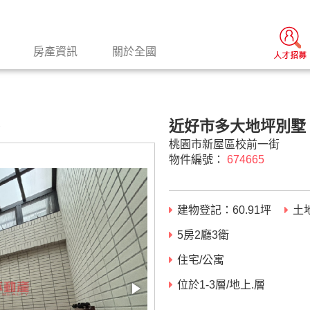
房產資訊
關於全國
近好市多大地坪別墅
景
桃園市新屋區校前一街
物件編號：
674665
建物登記：
60.91
坪
土
5房2廳3衛
住宅/公寓
位於1-3層/地上.層