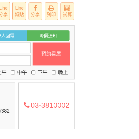
Line
Line
分享
轉貼
分享
列印
試算
專人回電
降價通知
預約看屋
上午
中午
下午
晚上
03-3810002
382