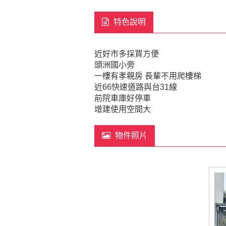
特色說明
近好市多採買方便
頭洲國小旁
一樓有孝親房 長輩不用爬樓梯
近66快速道路與台31線
前院車庫好停車
增建使用空間大
物件照片