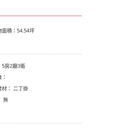
物面積：
54.54坪
：
5房2廳3衛
數：
建材：
二丁掛
：
無