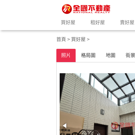
買好屋
租好屋
賣好屋
首頁
>
買好屋
>
照片
格局圖
地圖
街