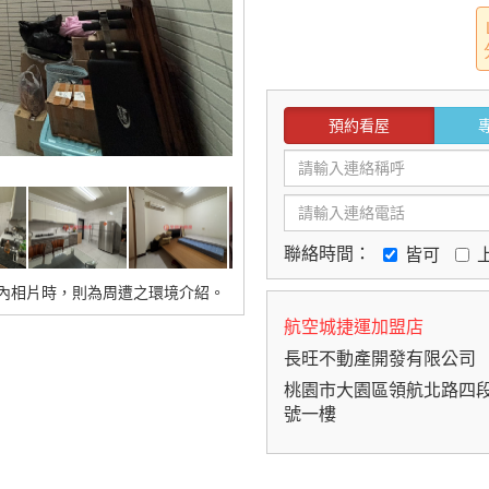
預約看屋
聯絡時間：
皆可
內相片時，則為周遭之環境介紹。
航空城捷運加盟店
長旺不動產開發有限公司
桃園市大園區領航北路四段
號一樓