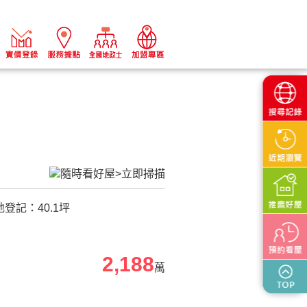
地登記：
40.1
坪
2,188
萬