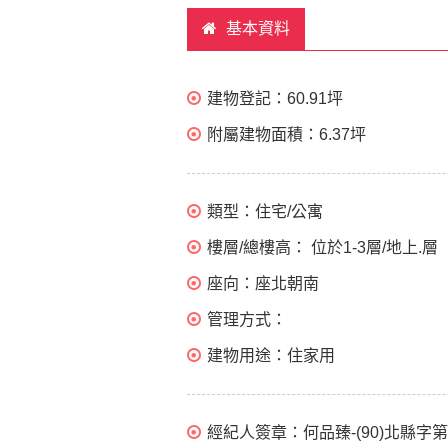
基本資料
建物登記：
60.91坪
附屬建物面積：
6.37坪
類型：
住宅/公寓
樓層/總樓高：
位於1-3層/地上.層
座向：
座北朝南
管理方式：
建物用途：
住家用
經紀人簽章：
何品臻-(90)北縣字第