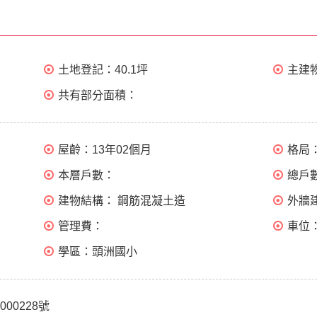
土地登記：
40.1坪
主建
共有部分面積：
屋齡：
13年02個月
格局
本層戶數：
總戶
建物結構：
鋼筋混凝土造
外牆
管理費：
車位
學區：
頭洲國小
000228號