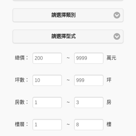
請選擇類別
請選擇型式
總價：
~
萬元
坪數：
~
坪
房數：
~
房
樓層：
~
樓