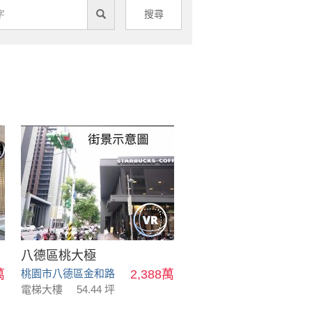
搜尋
八德區桃大極
萬
桃園市八德區金和路
2,388萬
電梯大樓
54.44 坪