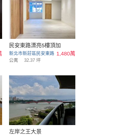
民安東路漂亮5樓頂加
萬
新北市新莊區民安東路
1,480萬
公寓
32.37 坪
左岸之王大景