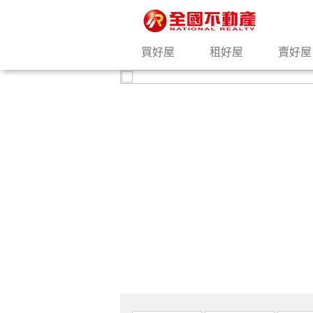
買好屋
租好屋
賣好屋