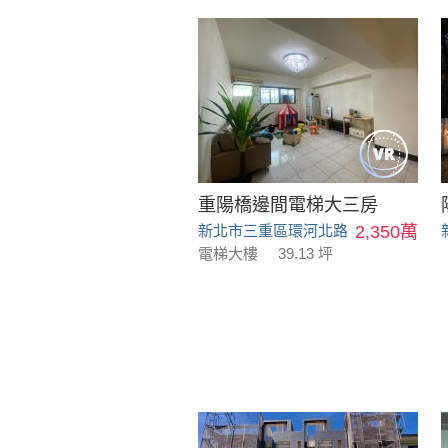
重陽橋邊間電梯大三房
新北市三重區環河北路
2,350萬
電梯大樓
39.13 坪