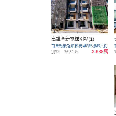
高鐵全新電梯別墅(1)
苗栗縣後龍鎮校椅里8鄰槺榔六街
2,688萬
別墅
76.52 坪