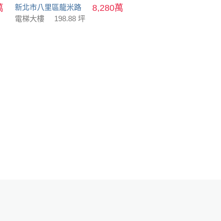
萬
新北市八里區龍米路
8,280萬
電梯大樓
198.88 坪