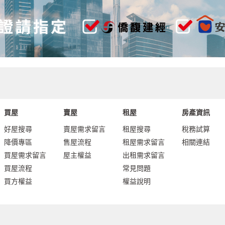
買屋
賣屋
租屋
房產資訊
好屋搜尋
賣屋需求留言
租屋搜尋
稅務試算
降價專區
售屋流程
租屋需求留言
相關連結
買屋需求留言
屋主權益
出租需求留言
買屋流程
常見問題
買方權益
權益說明