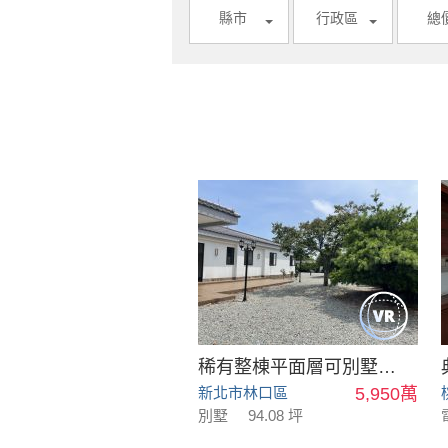
縣市
行政區
總
稀有整棟平面層可別墅可會館
新北市林口區
5,950萬
別墅
94.08 坪