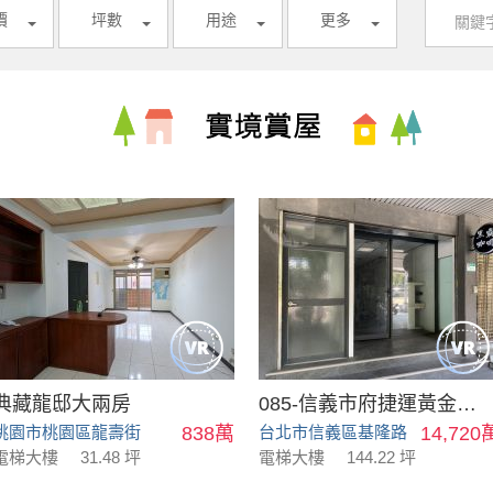
價
坪數
用途
更多
典藏龍邸大兩房
085-信義市府捷運黃金店面
桃園市桃園區龍壽街
838萬
台北市信義區基隆路
14,720
電梯大樓
31.48 坪
電梯大樓
144.22 坪