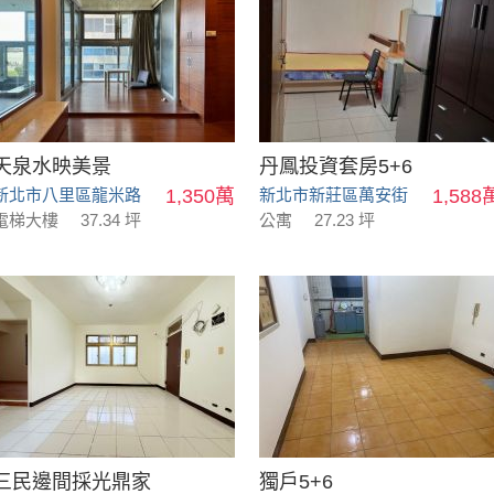
天泉水映美景
丹鳳投資套房5+6
新北市八里區龍米路
1,350萬
新北市新莊區萬安街
1,588
電梯大樓
37.34 坪
公寓
27.23 坪
三民邊間採光鼎家
獨戶5+6