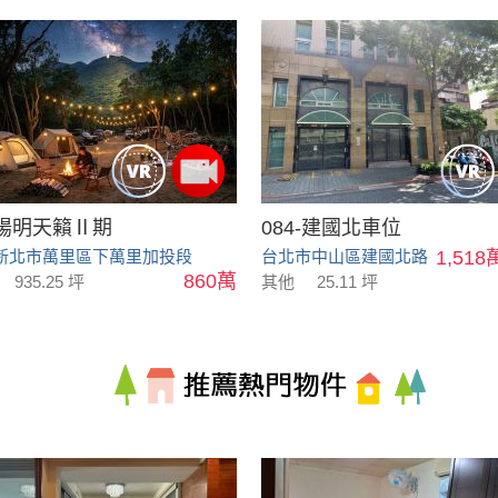
陽明天籟Ⅱ期
084-建國北車位
新北市萬里區下萬里加投段
台北市中山區建國北路
1,518
860萬
935.25 坪
其他
25.11 坪