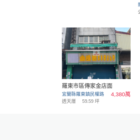
羅東市區傳家金店面
宜蘭縣羅東鎮民權路
4,380萬
透天厝
59.59 坪