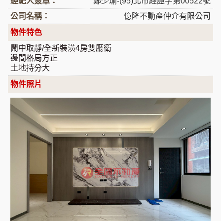
經紀人簽章：
鄭少瑜-(95)北市經證字第00522號
公司名稱：
億隆不動產仲介有限公司
物件特色
鬧中取靜/全新裝潢4房雙廳衛
邊間格局方正
土地持分大
物件照片