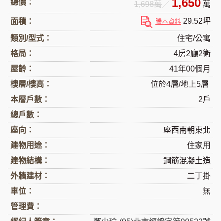
1,650
總價：
1,698萬
／
萬
29.52坪
面積：
謄本資料
類別/型式：
住宅/公寓
格局：
4房2廳2衛
屋齡：
41年00個月
樓層/樓高：
位於4層/地上5層
本層戶數：
2戶
總戶數：
座向：
座西南朝東北
建物用途：
住家用
建物結構：
鋼筋混凝土造
外牆建材：
二丁掛
車位：
無
管理費：