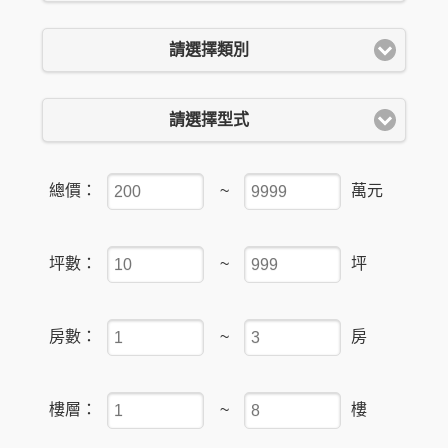
請選擇類別
請選擇型式
總價：
~
萬元
坪數：
~
坪
房數：
~
房
樓層：
~
樓