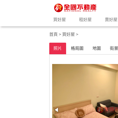
買好屋
租好屋
賣好屋
首頁
>
買好屋
>
照片
格局圖
地圖
街