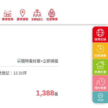
地登記：
12.31
坪
1,388
萬