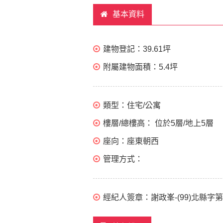
基本資料
建物登記：
39.61坪
附屬建物面積：
5.4坪
類型：
住宅/公寓
樓層/總樓高：
位於5層/地上5層
座向：
座東朝西
管理方式：
經紀人簽章：
謝政峯-(99)北縣字第