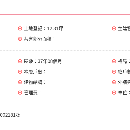
土地登記：
12.31坪
主建
共有部分面積：
屋齡：
37年08個月
格局
本層戶數：
總戶
建物結構：
外牆
管理費：
車位
002181號