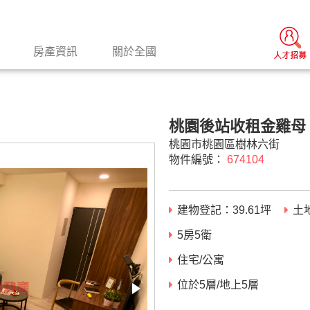
房產資訊
關於全國
桃園後站收租金雞母
景
桃園市桃園區樹林六街
物件編號：
674104
建物登記：
39.61
坪
土
5房5衛
住宅/公寓
位於5層/地上5層