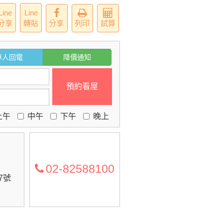
Line
Line
分享
轉貼
分享
列印
試算
專人回電
降價通知
預約看屋
上午
中午
下午
晚上
02-82588100
7號