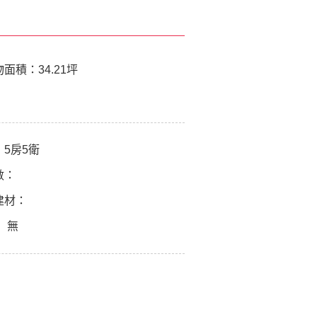
物面積：
34.21坪
：
5房5衛
數：
建材：
：
無