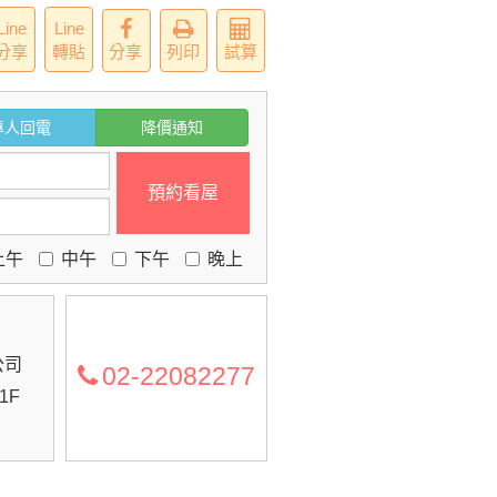
Line
Line
分享
轉貼
分享
列印
試算
專人回電
降價通知
預約看屋
上午
中午
下午
晚上
公司
02-22082277
1F