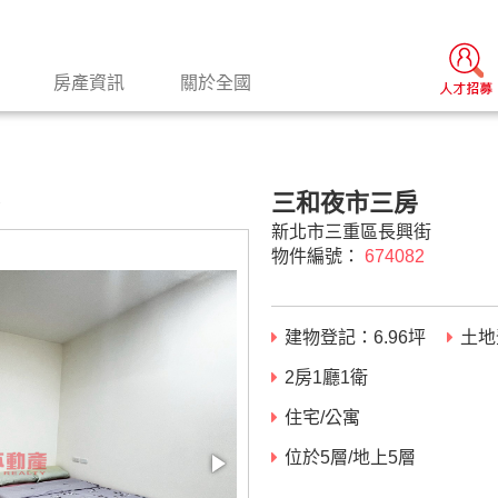
房產資訊
關於全國
三和夜市三房
景
新北市三重區長興街
物件編號：
674082
建物登記：
6.96
坪
土地
2房1廳1衛
住宅/公寓
位於5層/地上5層