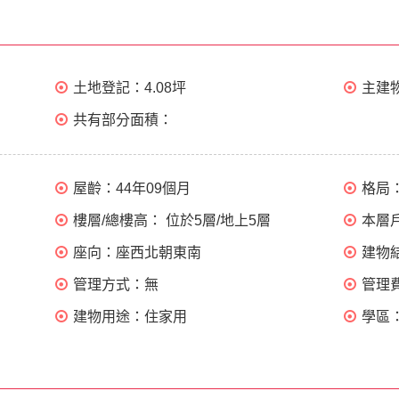
土地登記：
4.08坪
主建
共有部分面積：
屋齡：
44年09個月
格局
樓層/總樓高：
位於5層/地上5層
本層
座向：
座西北朝東南
建物
管理方式：
無
管理
建物用途：
住家用
學區