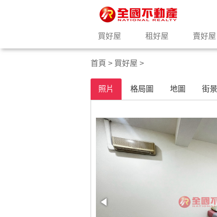
買好屋
租好屋
賣好屋
首頁
>
買好屋
>
照片
格局圖
地圖
街