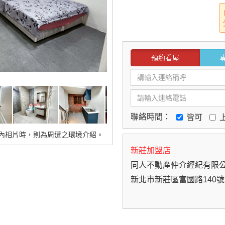
預約看屋
聯絡時間：
皆可
內相片時，則為周遭之環境介紹。
新莊加盟店
同人不動產仲介經紀有限
新北市新莊區富國路140號