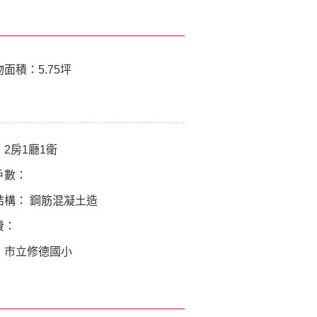
物面積：
5.75坪
：
2房1廳1衛
戶數：
結構：
鋼筋混凝土造
費：
：
市立修德國小