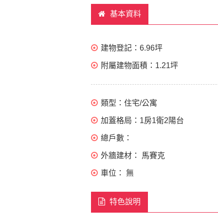
基本資料
建物登記：
6.96坪
附屬建物面積：
1.21坪
類型：
住宅/公寓
加蓋格局：
1房1衛2陽台
總戶數：
外牆建材：
馬賽克
車位：
無
特色說明