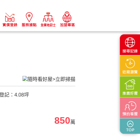
登記：
4.08
坪
850
萬