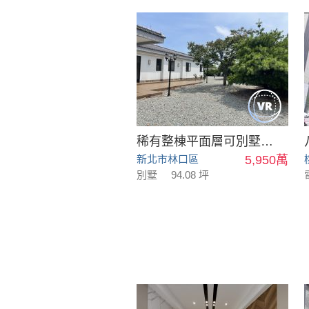
稀有整棟平面層可別墅可會館
新北市林口區
5,950萬
別墅
94.08 坪