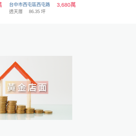
萬
台中市西屯區西屯路
3,680萬
透天厝
86.35 坪