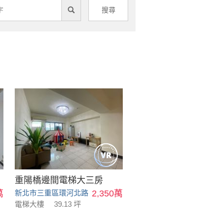
搜尋
重陽橋邊間電梯大三房
萬
新北市三重區環河北路
2,350萬
電梯大樓
39.13 坪