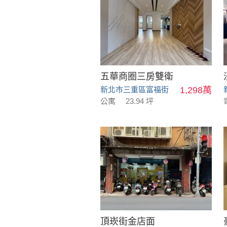
五華商圈三房雙衛
新北市三重區富福街
1,298萬
公寓
23.94 坪
頂崁街金店面