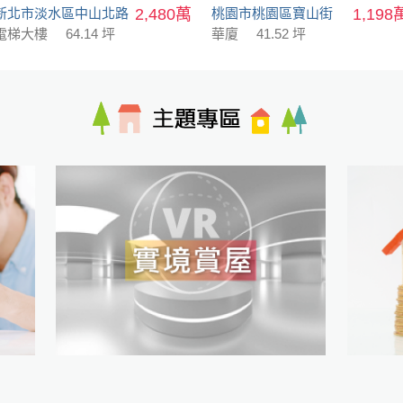
新北市淡水區中山北路
2,480萬
桃園市桃園區寶山街
1,198
電梯大樓
64.14 坪
華廈
41.52 坪