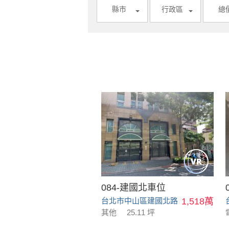
縣市
行政區
總
084-建國北車位
台北市中山區建國北路
1,518萬
其他
25.11 坪