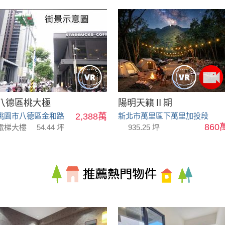
八德區桃大極
陽明天籟Ⅱ期
桃園市八德區金和路
2,388萬
新北市萬里區下萬里加投段
860
電梯大樓
54.44 坪
935.25 坪