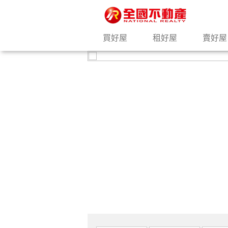
買好屋
租好屋
賣好屋