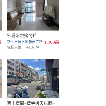
宏盛水悅邊間戶
萬
新北市淡水區新市三路
1,388萬
電梯大樓
44.07 坪
西屯商圈~黃金透天店面~