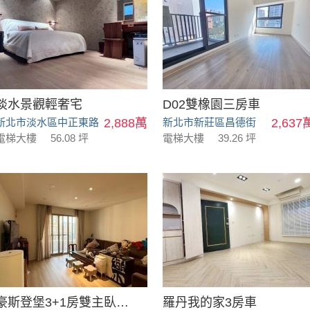
淡水景觀輕奢宅
D02雙橡園三房車
新北市淡水區中正東路
2,888萬
新北市新莊區昌德街
2,637
電梯大樓
56.08 坪
電梯大樓
39.26 坪
豪斯登堡3+1房雙主臥平車高樓層
羅丹我的家3房車