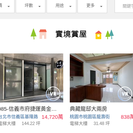
價
坪數
用途
更多
085-信義市府捷運黃金店面
典藏龍邸大兩房
台北市信義區基隆路
14,720萬
桃園市桃園區龍壽街
838
電梯大樓
144.22 坪
電梯大樓
31.48 坪