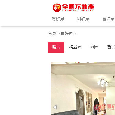
買好屋
租好屋
賣好屋
首頁
>
買好屋
>
照片
格局圖
地圖
街