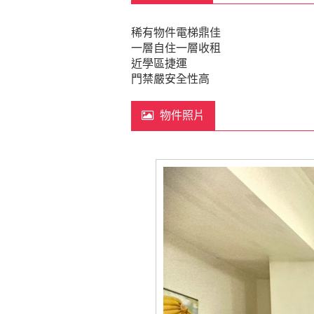
稀有物件電梯鼎佳
一層自住一層收租
近學區捷運
門禁嚴安全性高
物件照片