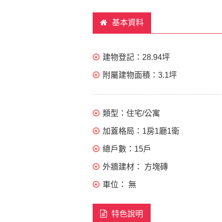
基本資料
建物登記：
28.94坪
附屬建物面積：
3.1坪
類型：
住宅/公寓
加蓋格局：
1房1廳1衛
總戶數：
15戶
外牆建材：
方塊磚
車位：
無
特色說明