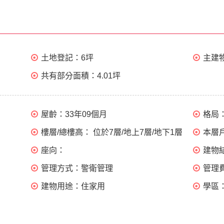
土地登記：
6坪
主建
共有部分面積：
4.01坪
屋齡：
33年09個月
格局
樓層/總樓高：
位於7層/地上7層/地下1層
本層
座向：
建物
管理方式：
警衛管理
管理
建物用途：
住家用
學區