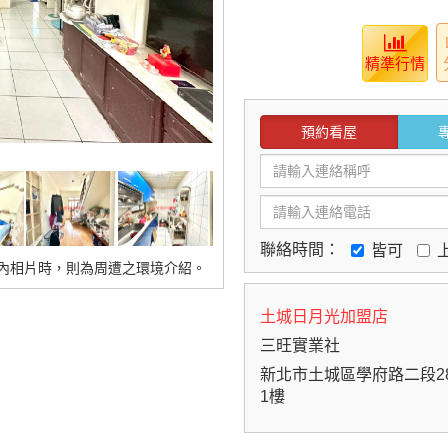
精準行情
預約看屋
聯絡時間：
皆可
內相片時，則為周遭之環境介紹。
土城日月光加盟店
三旺實業社
新北市土城區學府路二段2
1樓