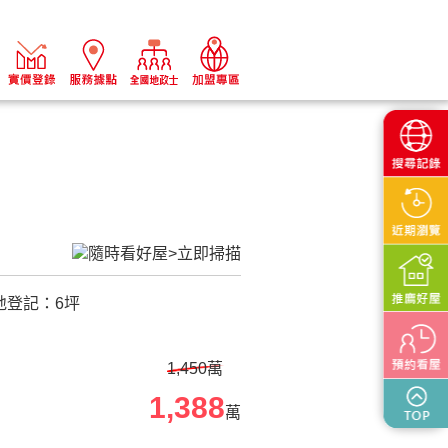
地登記：
6
坪
1,450萬
1,388
萬