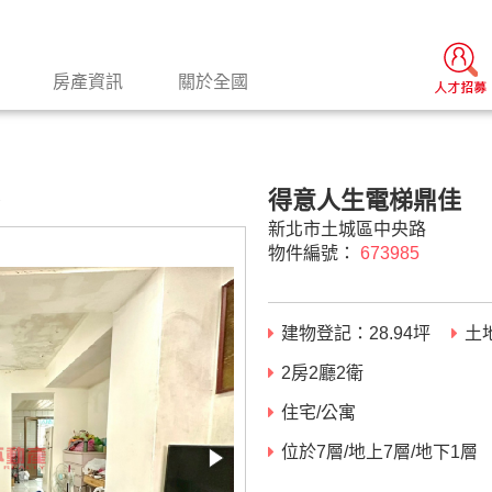
房產資訊
關於全國
得意人生電梯鼎佳
景
新北市土城區中央路
物件編號：
673985
建物登記：
28.94
坪
土
2房2廳2衛
住宅/公寓
位於7層/地上7層/地下1層