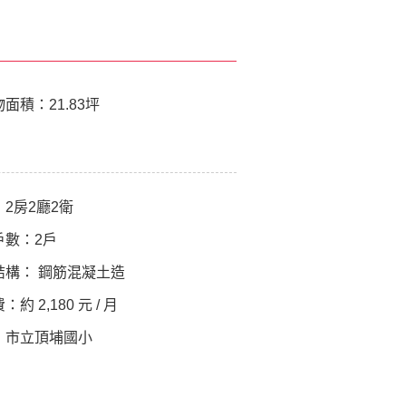
物面積：
21.83坪
：
2房2廳2衛
戶數：
2戶
結構：
鋼筋混凝土造
費：
約 2,180 元 / 月
：
市立頂埔國小