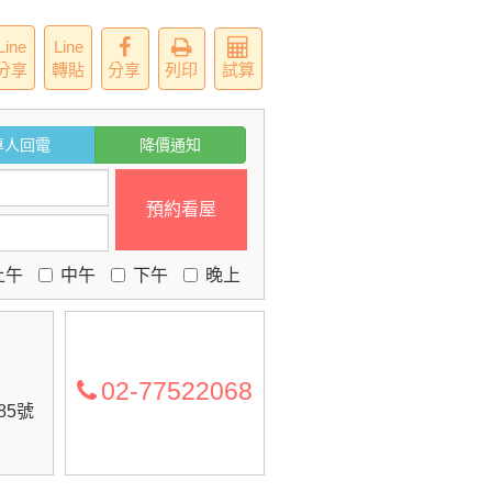
Line
Line
分享
轉貼
分享
列印
試算
專人回電
降價通知
預約看屋
上午
中午
下午
晚上
02-77522068
85號